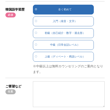
韓国語学習歴
全く初めて
入門
（発音・文字）
初級
（自己紹介・数字・過去形）
中級
（日常会話レベル）
上級
（ディベート・商談レベル）
中級以上は無料カウンセリングのご案内となり
ます。
ご要望など