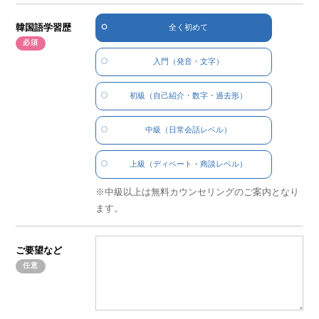
韓国語学習歴
全く初めて
入門
（発音・文字）
初級
（自己紹介・数字・過去形）
中級
（日常会話レベル）
上級
（ディベート・商談レベル）
中級以上は無料カウンセリングのご案内となり
ます。
ご要望など