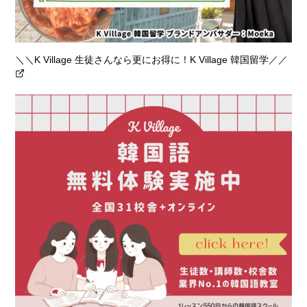
＼＼K Village 生徒さんなら更にお得に！K Village 韓国留学／／