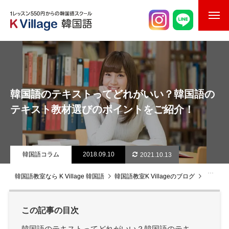
校舎案内
ご入校までの流れ
韓国語のテキストってどれがいい？韓国語の
韓国語講師紹介
テキスト教材選びのポイントをご紹介！
スケジュール
K Village韓国留学
韓国語コラム
2018.09.10
2021.10.13
韓国語お役立ちコラム
韓国語教室なら K Village 韓国語
韓国語教室K Villageのブログ
韓国語
この記事の目次