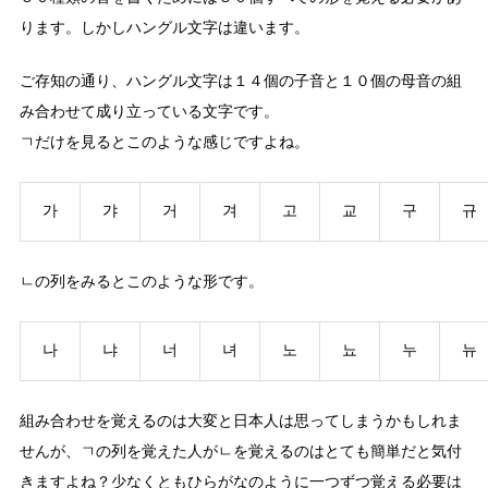
ります。しかしハングル文字は違います。
ご存知の通り、ハングル文字は１４個の子音と１０個の母音の組
み合わせて成り立っている文字です。
ㄱだけを見るとこのような感じですよね。
가
갸
거
겨
고
교
구
규
ㄴの列をみるとこのような形です。
나
냐
너
녀
노
뇨
누
뉴
組み合わせを覚えるのは大変と日本人は思ってしまうかもしれま
せんが、ㄱの列を覚えた人がㄴを覚えるのはとても簡単だと気付
きますよね？少なくともひらがなのように一つずつ覚える必要は