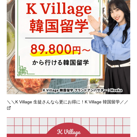
＼＼K Village 生徒さんなら更にお得に！K Village 韓国留学／／