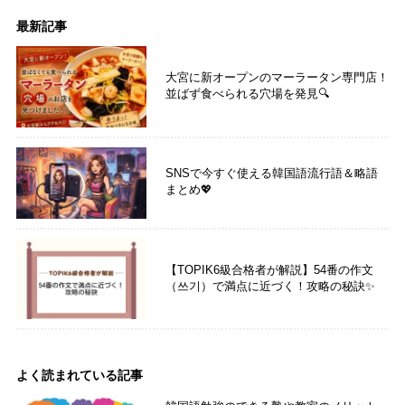
最新記事
大宮に新オープンのマーラータン専門店！
並ばず食べられる穴場を発見🔍
SNSで今すぐ使える韓国語流行語＆略語
まとめ💖
【TOPIK6級合格者が解説】54番の作文
（쓰기）で満点に近づく！攻略の秘訣✨
よく読まれている記事