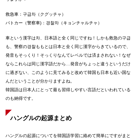
救急車：구급차（クグッチャ）
パトカー（警察車)：경찰차（キョンチャルチャ）
車という漢字は차、日本語と全く同じですね！しかも救急の구급
も、警察の경찰ももとは日本と全く同じ漢字からきているので、
発音もそっくり！そっくりなんてレベルでは済まされない！なぜ
ならこれらは同じ漢字語だから…発音がちょっと違うというだけ
に過ぎない、このように見てみると改めて韓国も日本も近い国な
んだということが分かりますよね。
韓国語は日本人にとって最も習得しやすい言語だといわれている
のも納得です。
ハングルの起源まとめ
ハングルの起源についてを韓国語学習に絡めて簡単にですがまと