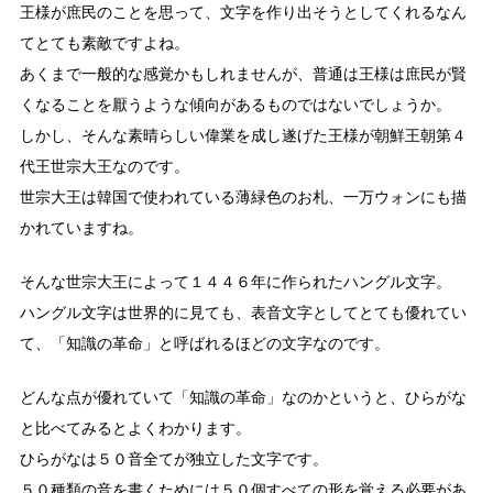
王様が庶民のことを思って、文字を作り出そうとしてくれるなん
てとても素敵ですよね。
あくまで一般的な感覚かもしれませんが、普通は王様は庶民が賢
くなることを厭うような傾向があるものではないでしょうか。
しかし、そんな素晴らしい偉業を成し遂げた王様が朝鮮王朝第４
代王世宗大王なのです。
世宗大王は韓国で使われている薄緑色のお札、一万ウォンにも描
かれていますね。
そんな世宗大王によって１４４６年に作られたハングル文字。
ハングル文字は世界的に見ても、表音文字としてとても優れてい
て、「知識の革命」と呼ばれるほどの文字なのです。
どんな点が優れていて「知識の革命」なのかというと、ひらがな
と比べてみるとよくわかります。
ひらがなは５０音全てが独立した文字です。
５０種類の音を書くためには５０個すべての形を覚える必要があ