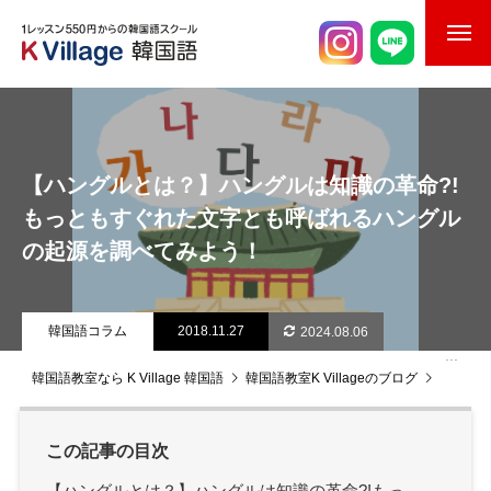
校舎案内
ご入校までの流れ
【ハングルとは？】ハングルは知識の革命?!
韓国語講師紹介
もっともすぐれた文字とも呼ばれるハングル
の起源を調べてみよう！
スケジュール
K Village韓国留学
韓国語コラム
2018.11.27
2024.08.06
韓国語お役立ちコラム
韓国語教室なら K Village 韓国語
韓国語教室K Villageのブログ
韓国語
この記事の目次