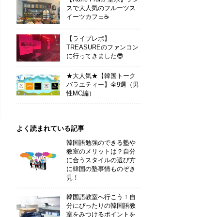
スで大人気のフルーツス
イーツカフェ☕
【ライブレポ】
TREASUREのファンコン
に行ってきました😎
★大人気★【韓国トーク
バラエティー】全9選（男
性MC編）
よく読まれている記事
韓国語勉強のできる塾や
教室のメリットは？自分
に合うスタイルの選び方
に韓国の塾事情ものぞき
見！
韓国語教室へ行こう！自
分にぴったりの韓国語教
室をみつけるポイントを