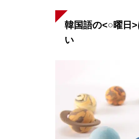
スケジュール
韓国語の<○曜日
い
K Village韓国留学
無料体験レッスン
韓国語お役立ちコラム