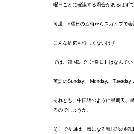
曜日ごとに確認する場合があるはず
毎週、○曜日の△時からスカイプで会
こんな約束も珍しくないはず。
校舎案内
では、韓国語で【○曜日】はなんてい
英語のSunday、 Monday,、Tu
ご入校までの流れ
それとも、中国語のように星期天、
るのでしょうか。
韓国語講師紹介
そこで今回は、気になる韓国語の曜