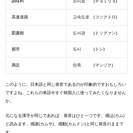
調味料
조미료 (チョミリョ)
高速道路
고속도로 (コソクトロ)
図書館
도서관 (トソグァン)
都市
도시 (トシ)
満足
만족 (マンゾク)
このように、日本語と同じ発音であるのが印象的ですおもしろい
ですよね。これらの単語今すぐ韓国人に使ってみたくなりません
か。
元になる漢字が同じであれば、発音はひと一つです。感は(カム)
と読みます。感謝(カムサ)、感動(カムドン)と同じ発音のままで
す。