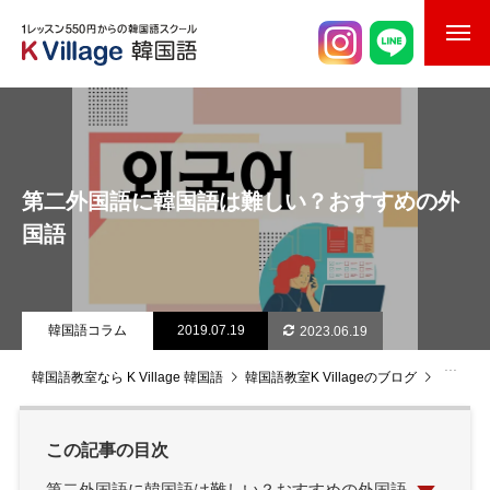
校舎案内
ご入校までの流れ
第二外国語に韓国語は難しい？おすすめの外
韓国語講師紹介
国語
スケジュール
K Village韓国留学
韓国語コラム
2019.07.19
2023.06.19
韓国語お役立ちコラム
韓国語教室なら K Village 韓国語
韓国語教室K Villageのブログ
韓国語
この記事の目次