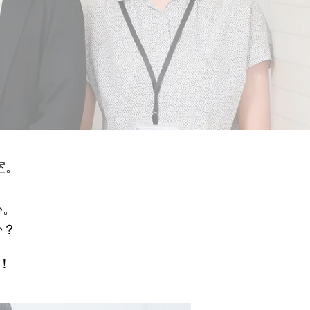
室。
心。
か？
！