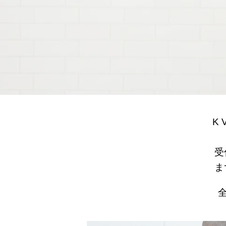
K 
受
ま
校舎案内