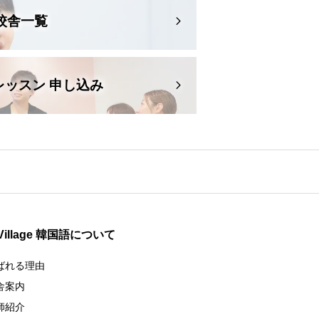
校舎一覧
レッスン 申し込み
 Village 韓国語について
ばれる理由
舎案内
師紹介