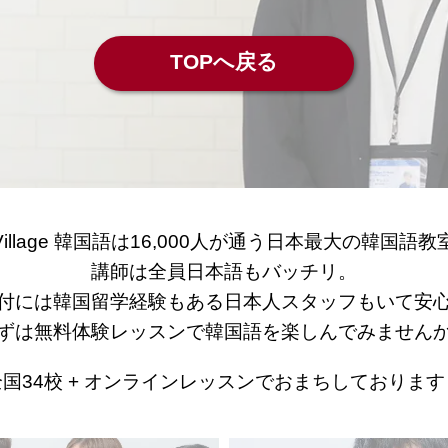
TOPへ戻る
Village 韓国語は16,000人が通う
日本最大の韓国語教
講師は全員日本語もバッチリ。
付には韓国留学経験もある
日本人スタッフもいて安
ずは無料体験レッスンで
韓国語を楽しんでみません
全国34校 + オンラインレッスンで
おまちしております