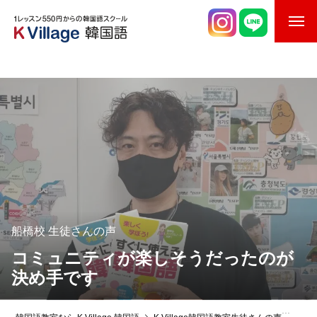
校舎案内
ご入校までの流れ
韓国語講師紹介
スケジュール
K Village韓国留学
船橋校
生徒さんの声
韓国語お役立ちコラム
コミュニティが楽しそうだったのが
決め手です