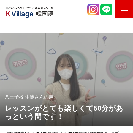
校舎案内
ご入校までの流れ
韓国語講師紹介
スケジュール
K Village韓国留学
八王子校
生徒さんの声
韓国語お役立ちコラム
レッスンがとても楽しくて50分があ
っという間です！