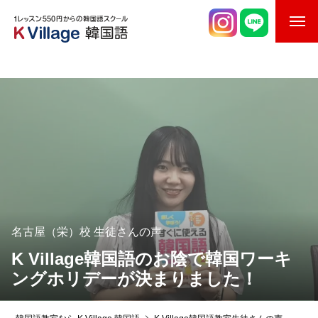
校舎案内
ご入校までの流れ
韓国語講師紹介
スケジュール
K Village韓国留学
名古屋（栄）校
生徒さんの声
韓国語お役立ちコラム
K Village韓国語のお陰で韓国ワーキ
ングホリデーが決まりました！