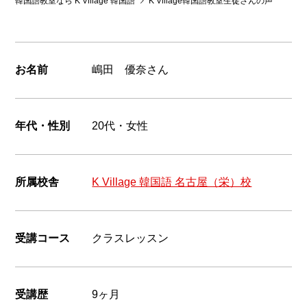
韓国語教室なら K Village 韓国語
K Village韓国語教室生徒さんの声
韓国語
お名前
嶋田 優奈さん
年代・性別
20代・女性
所属校舎
K Village 韓国語 名古屋（栄）校
受講コース
クラスレッスン
受講歴
9ヶ月