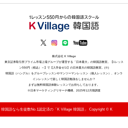
株式会社 K Village
東京証券取引所プライム市場上場グループが運営する「日本最大」の韓国語教室。【1レッス
ン550円（税込）～】で【入学金ゼロ】の日本最大の韓国語教室。(※)
韓国語（ハングル）をグループレッスンやマンツーマンレッスン（個人レッスン）、オンラ
インレッスンで楽しく韓国語勉強をしませんか？
まずは無料韓国語体験レッスンでお待ちしております。
※日本マーケティングリサーチ機構、2025年12月期調査
韓国語なら生徒数No.1認定済の「K Village 韓国語」 Copyright © K
Village All Rights Reserved.