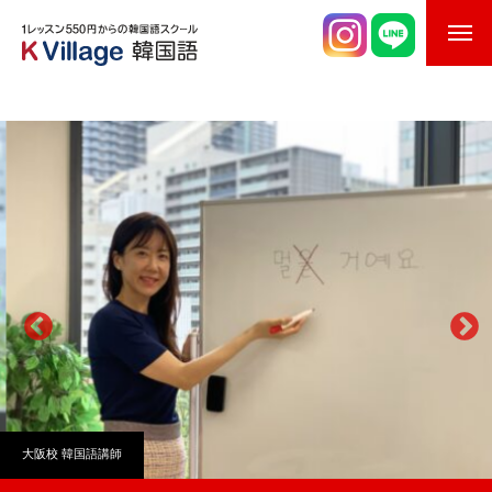
校舎案内
ご入校までの流れ
韓国語講師紹介
スケジュール
K Village韓国留学
韓国語お役立ちコラム
大阪校
韓国語講師