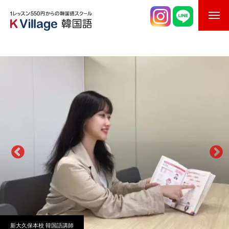
校舎案内
ご入校までの流れ
韓国語講師紹介
スケジュール
K Village韓国留学
韓国語お役立ちコラム
新大久保本校
韓国語講師