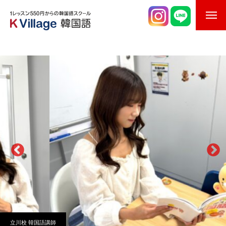
校舎案内
ご入校までの流れ
韓国語講師紹介
スケジュール
K Village韓国留学
韓国語お役立ちコラム
立川校
韓国語講師