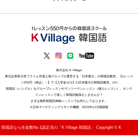
株式会社 K Village
東京証券取引所プライム市場上場グループが運営する「日本最大」の韓国語教室。【1レッス
ン550円（税込）～】で【入学金ゼロ】の日本最大の韓国語教室。(※)
韓国語（ハングル）をグループレッスンやマンツーマンレッスン（個人レッスン）、オンラ
インレッスンで楽しく韓国語勉強をしませんか？
まずは無料韓国語体験レッスンでお待ちしております。
※日本マーケティングリサーチ機構、2025年12月期調査
韓国語なら生徒数No.1認定済の「K Village 韓国語」 Copyright © K