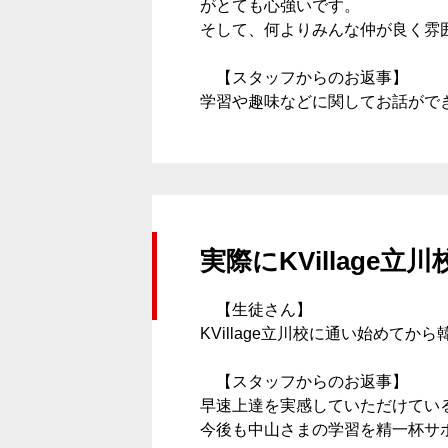
がとても心強いです。
そして、何よりみんな仲が良く雰
スケジュール
【スタッフからのお返事】
学習や趣味などに関してお話がで
K Village韓国留学
無料体験レッスン
実際にKVillage
【生徒さん】
KVillage立川校に通い始め
韓国語お役立ちコラム
【スタッフからのお返事】
早速上達を実感していただけてい
今後も中山さまの学習を精一杯サ