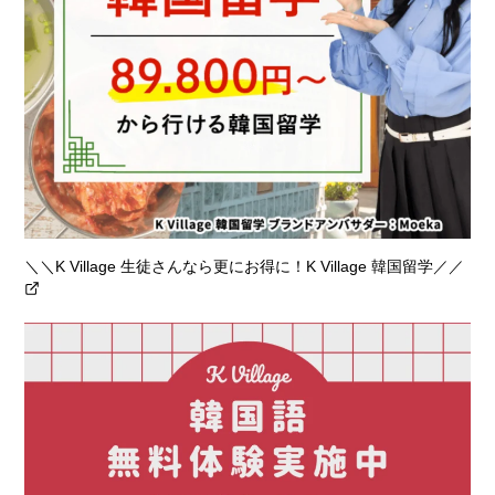
＼＼K Village 生徒さんなら更にお得に！K Village 韓国留学／／