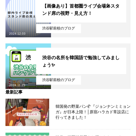
【画像あり】首都圏ライブ会場🎤スタ
ンド席の視野・見え方！
渋谷駅前校のブログ
2024.12.03
渋谷の名所を韓国語で勉強してみまし
ょう✨
渋谷駅前校のブログ
2024.11.25
最新記事
韓国発の野菜パン🥐『ジョンナンミミョン
ガ』が日本上陸！│原宿ハラカド常設店に
行ってきました！