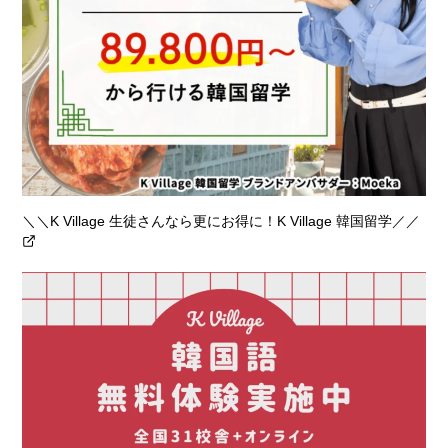
＼＼K Village 生徒さんなら更にお得に！K Village 韓国留学／／