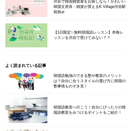
渋谷で韓国雑貨屋をお探しなら！かわいい
韓国文房具・雑貨が買えるK Village渋谷駅
前校🌿
【1日限定✨無料韓国語レッスン】本格レ
ッスンを渋谷で受けてみない？？
よく読まれている記事
韓国語勉強のできる塾や教室のメリット
は？自分に合うスタイルの選び方に韓国の
塾事情ものぞき見！
韓国語教室へ行こう！自分にぴったりの韓
国語教室をみつけるポイントをご紹介！