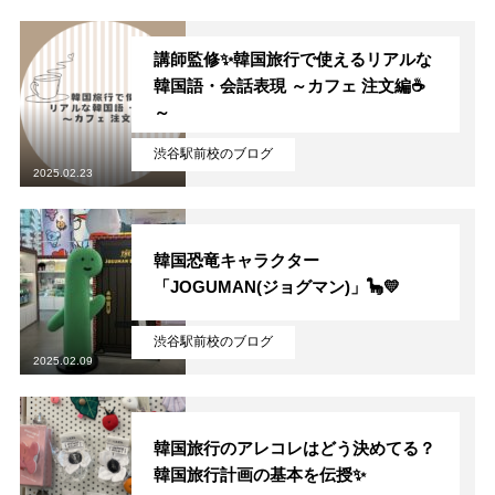
講師監修✨韓国旅行で使えるリアルな
韓国語・会話表現 ～カフェ 注文編☕
～
渋谷駅前校のブログ
2025.02.23
韓国恐竜キャラクター
「JOGUMAN(ジョグマン)」🦕💛
渋谷駅前校のブログ
2025.02.09
韓国旅行のアレコレはどう決めてる？
韓国旅行計画の基本を伝授✨