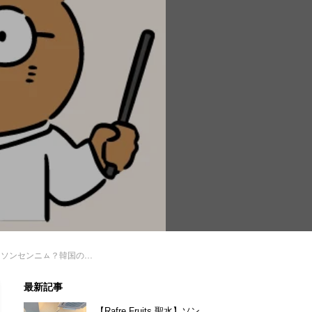
ㇺ？韓国の変化する先生事情をご紹介！
最新記事
【Rafre Fruits 聖水】ソン