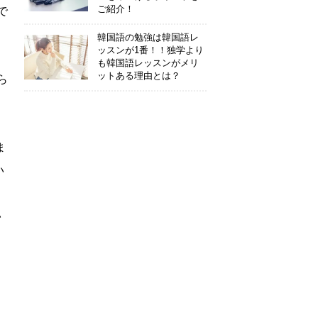
ご紹介！
で
ッ
韓国語の勉強は韓国語レ
ッスンが1番！！独学より
も韓国語レッスンがメリ
ットある理由とは？
ら
ま
い
い