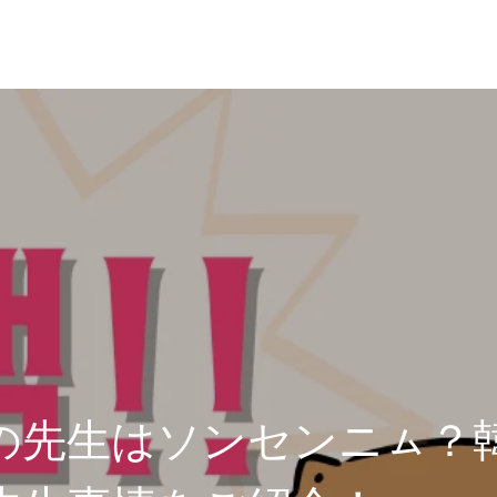
の先生はソンセンニㇺ？