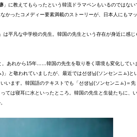
跡
」に教えてもらったという韓流ドラマペンもいるのではない
はなかったコメディー要素満載のストーリーが、日本人にもマ
」は平凡な中学校の先生。韓国の先生という存在が身近に感じ
こと。あれから15年……韓国の先生を取り巻く環境も変化してい
ㇺ)」と敬われていましたが、最近では선생님(ソンセンニㇺ)と
いいます。韓国語のテキストでも「선생님(ソンセンニㇺ)＝先
とっては寝耳に水といったところ。韓国の先生と生徒たちに、
か。