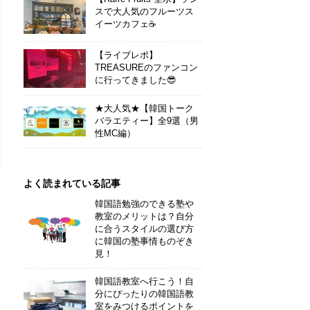
スで大人気のフルーツス
イーツカフェ☕
【ライブレポ】
TREASUREのファンコン
に行ってきました😎
★大人気★【韓国トーク
バラエティー】全9選（男
性MC編）
よく読まれている記事
韓国語勉強のできる塾や
教室のメリットは？自分
に合うスタイルの選び方
に韓国の塾事情ものぞき
見！
韓国語教室へ行こう！自
分にぴったりの韓国語教
室をみつけるポイントを