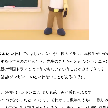
ニㇺ)
といわれていました。先生が主役のドラマ、高校生が中心
する小学生のこどもたち。先生のことを선생님(ソンセンニㇺ)
最新の韓国ドラマではそうでもないということがみえてきます
생님(ソンセンニㇺ)といわないことがあるのです。
。선생님(ソンセンニㇺ)よりも親しみが感じられます。
ものではなかったといいます。それがここ数年のうちに、親し
。人気の先生の誕生日ともなると、生徒たちが「쌤 생일 축하