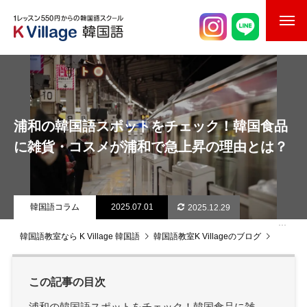
校舎案内
ご入校までの流れ
浦和の韓国語スポットをチェック！韓国食品
韓国語講師紹介
に雑貨・コスメが浦和で急上昇の理由とは？
スケジュール
K Village韓国留学
韓国語コラム
2025.07.01
2025.12.29
韓国語お役立ちコラム
韓国語教室なら K Village 韓国語
韓国語教室K Villageのブログ
韓国語
この記事の目次