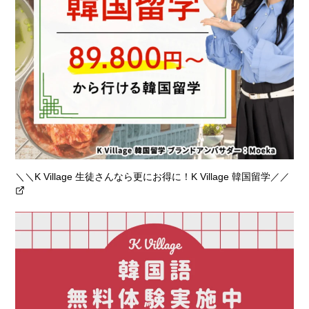
＼＼K Village 生徒さんなら更にお得に！K Village 韓国留学／／