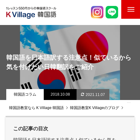
校舎案内
ご入校までの流れ
韓国語を日本語訳する注意点！似ているから
韓国語講師紹介
気を付けたい日韓翻訳をご紹介
スケジュール
K Village韓国留学
韓国語コラム
2018.10.08
2021.11.07
韓国語お役立ちコラム
韓国語教室なら K Village 韓国語
韓国語教室K Villageのブログ
韓国語
この記事の目次