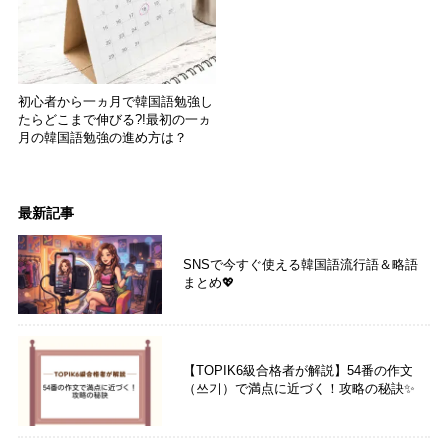
初心者から一ヵ月で韓国語勉強し
たらどこまで伸びる?!最初の一ヵ
月の韓国語勉強の進め方は？
最新記事
SNSで今すぐ使える韓国語流行語＆略語
まとめ💖
【TOPIK6級合格者が解説】54番の作文
（쓰기）で満点に近づく！攻略の秘訣✨