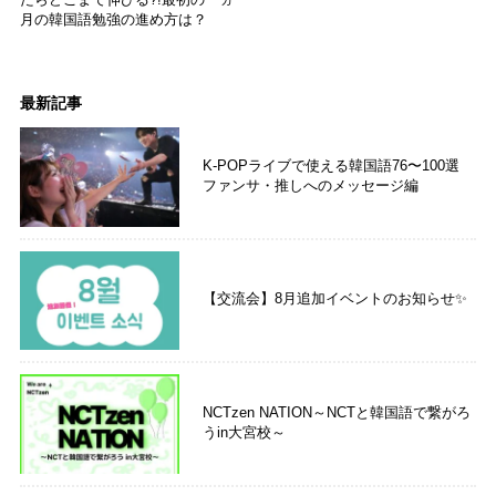
たらどこまで伸びる?!最初の一ヵ
月の韓国語勉強の進め方は？
最新記事
K-POPライブで使える韓国語76〜100選
ファンサ・推しへのメッセージ編
【交流会】8月追加イベントのお知らせ✨
NCTzen NATION～NCTと韓国語で繋がろ
うin大宮校～