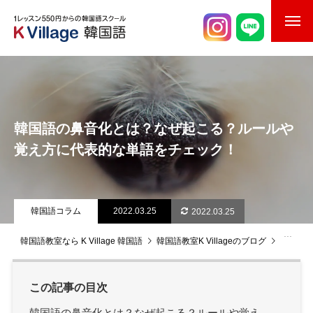
校舎案内
ご入校までの流れ
韓国語の鼻音化とは？なぜ起こる？ルールや
韓国語講師紹介
覚え方に代表的な単語をチェック！
スケジュール
K Village韓国留学
韓国語コラム
2022.03.25
2022.03.25
韓国語お役立ちコラム
韓国語教室なら K Village 韓国語
韓国語教室K Villageのブログ
韓国語
この記事の目次