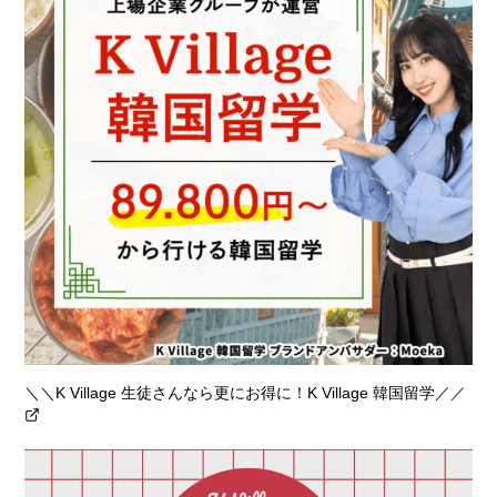
＼＼K Village 生徒さんなら更にお得に！K Village 韓国留学／／