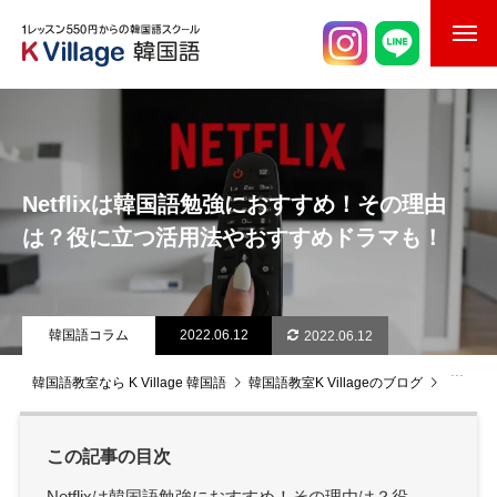
校舎案内
ご入校までの流れ
Netflixは韓国語勉強におすすめ！その理由
韓国語講師紹介
は？役に立つ活用法やおすすめドラマも！
スケジュール
K Village韓国留学
韓国語コラム
2022.06.12
2022.06.12
韓国語お役立ちコラム
韓国語教室なら K Village 韓国語
韓国語教室K Villageのブログ
韓国語
この記事の目次