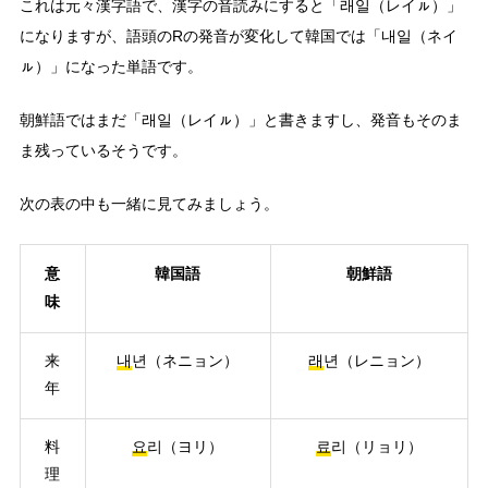
これは元々漢字語で、漢字の音読みにすると「래일（レイㇽ）」
になりますが、語頭のRの発音が変化して韓国では「내일（ネイ
ㇽ）」になった単語です。
朝鮮語ではまだ「래일（レイㇽ）」と書きますし、発音もそのま
ま残っているそうです。
次の表の中も一緒に見てみましょう。
意
韓国語
朝鮮語
味
来
내
년（ネニョン）
래
년（レニョン）
年
料
요
리（ヨリ）
료
리（リョリ）
理