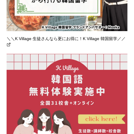
＼＼K Village 生徒さんなら更にお得に！K Village 韓国留学／／