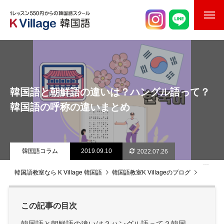
校舎案内
ご入校までの流れ
韓国語と朝鮮語の違いは？ハングル語って？
韓国語講師紹介
韓国語の呼称の違いまとめ
スケジュール
K Village韓国留学
韓国語コラム
2019.09.10
2022.07.26
韓国語お役立ちコラム
韓国語教室なら K Village 韓国語
韓国語教室K Villageのブログ
韓国語
この記事の目次