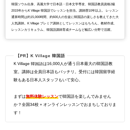
韓国ソウル出身、高麗大学で日本語・日本文学専攻、韓国語教員資格2級
2015年からK Village 韓国語でレッスンを担当。講師歴10年以上。 レッスン
通算時間は約15,000時間、約600人の生徒に韓国語の楽しさを教えてきた大
人気講師。K Village プレミア講師としてレッスンはもちろん、教材作成、
レッスンカリキュラム、韓国語講師育成チームなど幅広い分野で活躍。
【PR】K Village 韓国語
K Village 韓国語は16,000人が通う日本最大の韓国語教
室。講師は全員日本語もバッチリ。受付には韓国留学経
験もある日本人スタッフもいて安心。
無料体験レッスン
まずは
で韓国語を楽しんでみません
か？全国34校 + オンラインレッスンでおまちしておりま
す！