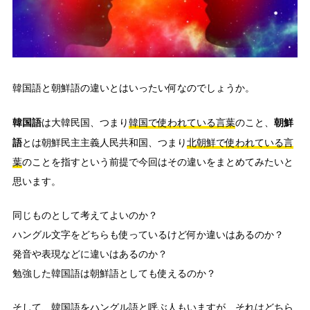
韓国語と朝鮮語の違いとはいったい何なのでしょうか。
韓国語
朝鮮
は大韓民国、つまり
韓国で使われている言葉
のこと、
語
とは朝鮮民主主義人民共和国、つまり
北朝鮮で使われている言
葉
のことを指すという前提で今回はその違いをまとめてみたいと
思います。
同じものとして考えてよいのか？
ハングル文字をどちらも使っているけど何か違いはあるのか？
発音や表現などに違いはあるのか？
勉強した韓国語は朝鮮語としても使えるのか？
そして、韓国語をハングル語と呼ぶ人もいますが、それはどちら