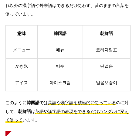
れ以外の漢字語や外来語はできるだけ使わず、昔のままの言葉を
使っています。
意味
韓国語
朝鮮語
メニュー
메뉴
료리차림표
かき氷
빙수
단얼음
アイス
아이스크림
얼음보숭이
韓国語
このように
では
英語や漢字語を積極的に使っている
のに対
朝鮮語
して、
は
英語や漢字語の表現をできるだけハングルに変え
て使って
います。