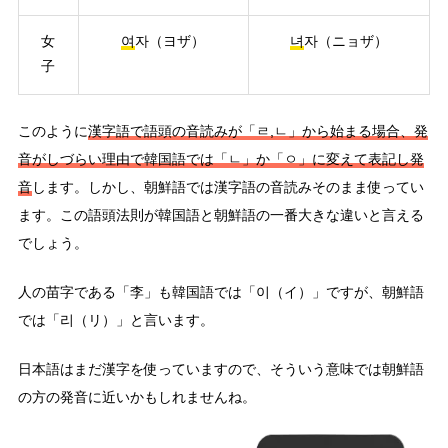
女
여
자（ヨザ）
녀
자（ニョザ）
子
このように
漢字語で語頭の音読みが「ㄹ,ㄴ」から始まる場合、発
音がしづらい理由で韓国語では「ㄴ」か「ㅇ」に変えて表記し発
音
します。しかし、朝鮮語では漢字語の音読みそのまま使ってい
ます。この語頭法則が韓国語と朝鮮語の一番大きな違いと言える
でしょう。
人の苗字である「李」も韓国語では「이（イ）」ですが、朝鮮語
では「리（リ）」と言います。
日本語はまだ漢字を使っていますので、そういう意味では朝鮮語
の方の発音に近いかもしれませんね。