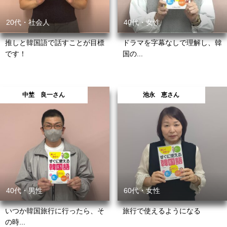
20代・社会人
40代・女性
推しと韓国語で話すことが目標
ドラマを字幕なしで理解し、韓
です！
国の...
中埜 良一さん
池永 恵さん
40代・男性
60代・女性
いつか韓国旅行に行ったら、そ
旅行で使えるようになる
の時...