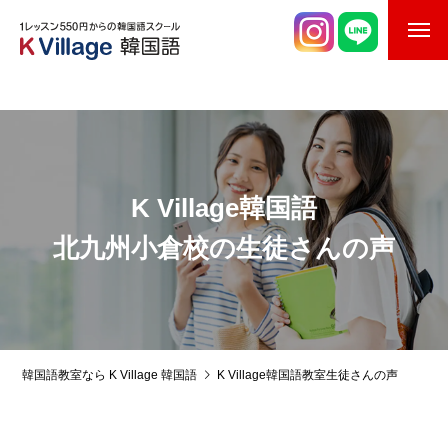
校舎案内
ご入校までの流れ
韓国語講師紹介
K Village韓国語
スケジュール
北九州小倉校の生徒さんの声
K Village韓国留学
韓国語お役立ちコラム
韓国語教室なら K Village 韓国語
K Village韓国語教室生徒さんの声
韓国語