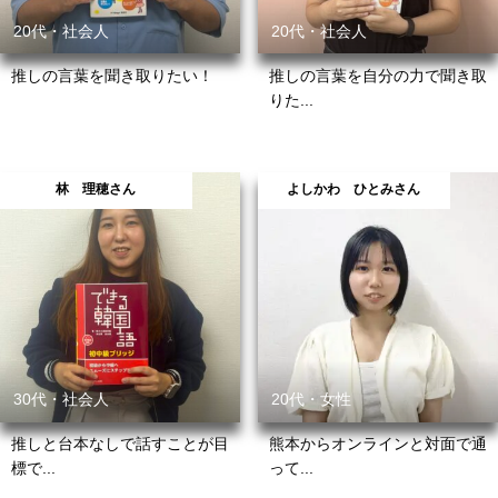
20代・社会人
20代・社会人
推しの言葉を聞き取りたい！
推しの言葉を自分の力で聞き取
りた...
林 理穂さん
よしかわ ひとみさん
30代・社会人
20代・女性
推しと台本なしで話すことが目
熊本からオンラインと対面で通
標で...
って...