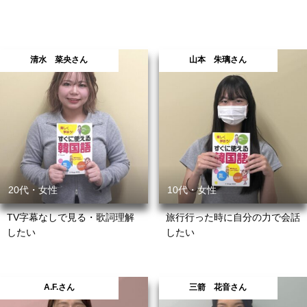
清水 菜央さん
山本 朱璃さん
20代・女性
10代・女性
TV字幕なしで見る・歌詞理解
旅行行った時に自分の力で会話
したい
したい
A.F.さん
三箭 花音さん