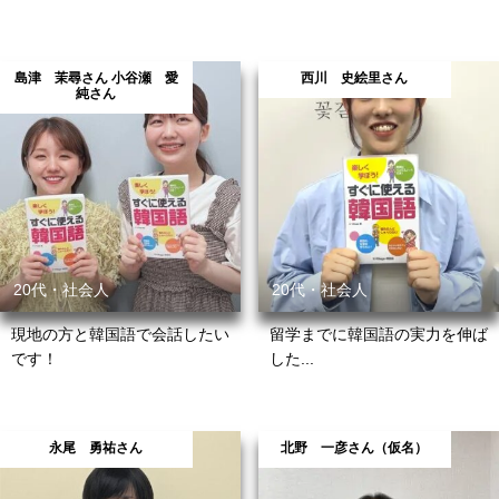
島津 茉尋さん 小谷瀬 愛
西川 史絵里さん
純さん
20代・社会人
20代・社会人
現地の方と韓国語で会話したい
留学までに韓国語の実力を伸ば
です！
した...
永尾 勇祐さん
北野 一彦さん（仮名）