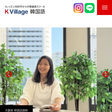
校舎案内
ご入校までの流れ
韓国語講師紹介
スケジュール
K Village韓国留学
韓国語お役立ちコラム
大阪校
韓国語講師