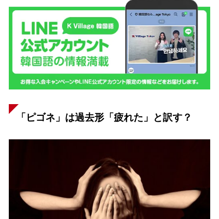
「ピゴネ」は過去形「疲れた」と訳す？