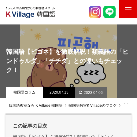
校舎案内
ご入校までの流れ
韓国語【ピゴネ】を徹底解説！類義語の「ヒ
韓国語講師紹介
ンドゥルダ」「チチダ」との違いもチェッ
ク！
スケジュール
K Village韓国留学
韓国語コラム
2020.07.13
2023.04.06
韓国語お役立ちコラム
韓国語教室なら K Village 韓国語
韓国語教室K Villageのブログ
韓国語
この記事の目次