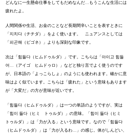
どんなに一生懸命仕事をしてもだめなんだ…もうこんな生活には
疲れたよ。
人間関係や生活、お金のことなど長期間辛いことを表すときに
「지치다（チチダ）」をよく使います。 ニュアンスとしては
「피곤해（ピゴネ）」よりも深刻な印象です。
次は「힘들다（ヒムドゥルダ）」です。こちらは「아이고 힘들
어…（アイゴ ヒムドゥロ）」などと独り言でよく使うのです
が、日本語の「よっこらしょ」のようにも使われます。確かに意
味はよく似ています。こちらは「疲れた」という意味もあります
が「大変だ」の方が意味が近いです。
「힘들다（ヒムドゥルダ）」は一つの単語のようですが、実は
「힘이 들다（ヒミ トゥルダ）」の意味。「힘이 들다（ヒミ
トゥルダ）」は「力が入る」という意味です。なので「힘들다
（ヒムドゥルダ）」は「力が入るわ…」の感じ。体がしんどい、