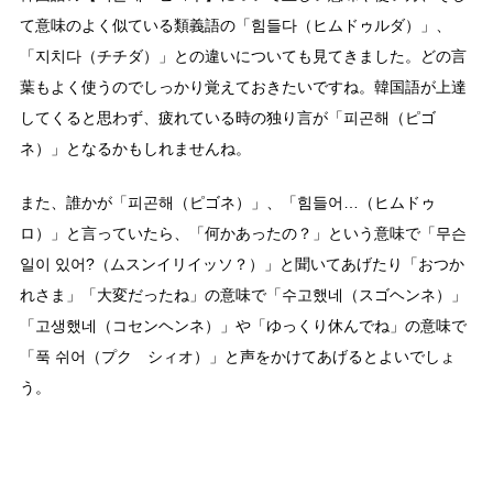
て意味のよく似ている類義語の「힘들다（ヒムドゥルダ）」、
「지치다（チチダ）」との違いについても見てきました。どの言
葉もよく使うのでしっかり覚えておきたいですね。韓国語が上達
してくると思わず、疲れている時の独り言が「피곤해（ピゴ
ネ）」となるかもしれませんね。
また、誰かが「피곤해（ピゴネ）」、「힘들어…（ヒムドゥ
ロ）」と言っていたら、「何かあったの？」という意味で「무슨
일이 있어?（ムスンイリイッソ？）」と聞いてあげたり「おつか
れさま」「大変だったね」の意味で「수고했네（スゴヘンネ）」
「고생했네（コセンヘンネ）」や「ゆっくり休んでね」の意味で
「푹 쉬어（プク シィオ）」と声をかけてあげるとよいでしょ
う。