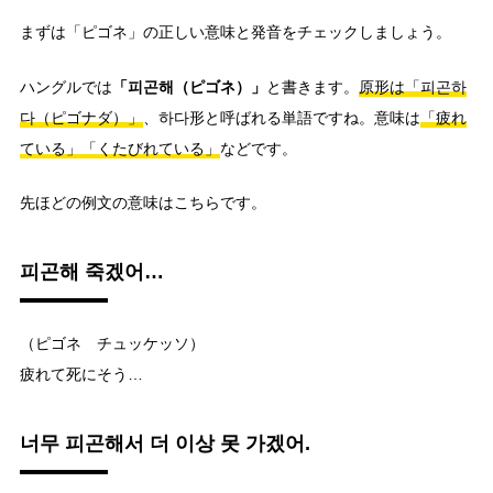
まずは「ピゴネ」の正しい意味と発音をチェックしましょう。
「피곤해（ピゴネ）」
ハングルでは
と書きます。
原形は「피곤하
다（ピゴナダ）」
、하다形と呼ばれる単語ですね。意味は
「疲れ
ている」「くたびれている」
などです。
先ほどの例文の意味はこちらです。
피곤해 죽겠어…
（ピゴネ チュッケッソ）
疲れて死にそう…
너무 피곤해서 더 이상 못 가겠어.