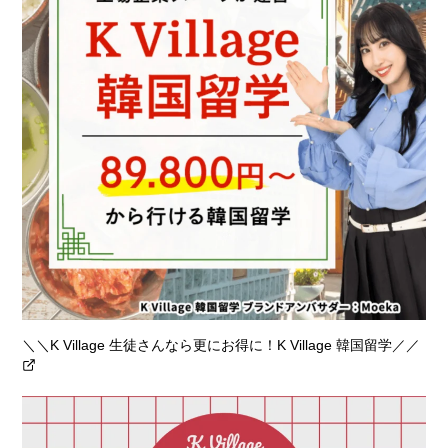
＼＼K Village 生徒さんなら更にお得に！K Village 韓国留学／／