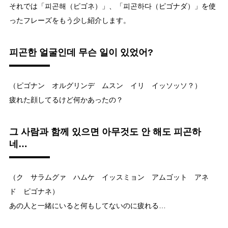
それでは「피곤해（ピゴネ）」、「피곤하다（ピゴナダ）」を使
ったフレーズをもう少し紹介します。
피곤한 얼굴인데 무슨 일이 있었어?
（ピゴナン オルグリンデ ムスン イリ イッソッソ？）
疲れた顔してるけど何かあったの？
그 사람과 함께 있으면 아무것도 안 해도 피곤하
네…
（ク サラムグァ ハムケ イッスミョン アムゴット アネ
ド ピゴナネ）
あの人と一緒にいると何もしてないのに疲れる…