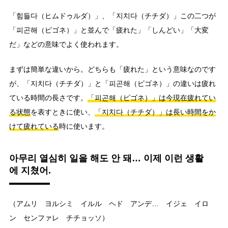
「힘들다（ヒムドゥルダ）」、「지치다（チチダ）」この二つが
「피곤해（ピゴネ）」と並んで「疲れた」「しんどい」「大変
だ」などの意味でよく使われます。
まずは簡単な違いから。どちらも「疲れた」という意味なのです
が、「지치다（チチダ）」と「피곤해（ピゴネ）」の違いは疲れ
ている時間の長さです。
「피곤해（ピゴネ）」は今現在疲れてい
る状態
を表すときに使い、
「지치다（チチダ）」は長い時間をか
けて疲れている
時に使います。
아무리 열심히 일을 해도 안 돼… 이제 이런 생활
에 지쳤어.
（アムリ ヨルシミ イルル ヘド アンデ… イジェ イロ
ン センファレ チチョッソ）