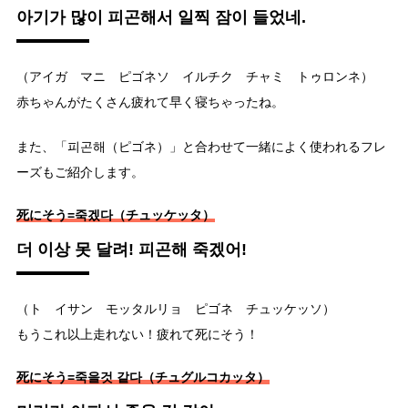
아기가 많이 피곤해서 일찍 잠이 들었네.
（アイガ マニ ピゴネソ イルチク チャミ トゥロンネ）
赤ちゃんがたくさん疲れて早く寝ちゃったね。
また、「피곤해（ピゴネ）」と合わせて一緒によく使われるフレ
ーズもご紹介します。
死にそう=죽겠다（チュッケッタ）
더 이상 못 달려! 피곤해 죽겠어!
（ト イサン モッタルリョ ピゴネ チュッケッソ）
もうこれ以上走れない！疲れて死にそう！
死にそう=죽을것 같다（チュグルコカッタ）