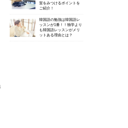
室をみつけるポイントを
ご紹介！
韓国語の勉強は韓国語レ
ッスンが1番！！独学より
も韓国語レッスンがメリ
ットある理由とは？
強