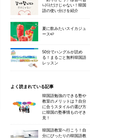
니다だけじゃない！韓国
語の使い分けを紹介
夏に飲みたいスイカジュ
ース🍉
50分でハングルが読め
る！まるごと無料韓国語
レッスン
よく読まれている記事
韓国語勉強のできる塾や
教室のメリットは？自分
に合うスタイルの選び方
に韓国の塾事情ものぞき
見！
韓国語教室へ行こう！自
分にぴったりの韓国語教