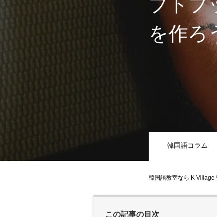
プトプ
を作ろ
韓国語コラム
韓国語教室なら K Villag
この記事の目次