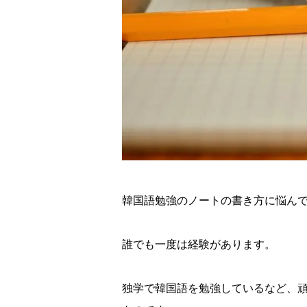
スケジュール
K Village韓国留学
無料体験レッスン
韓国語勉強のノートの書き方に悩ん
韓国語お役立ちコラム
誰でも一度は経験があります。
独学で韓国語を勉強しているなど、