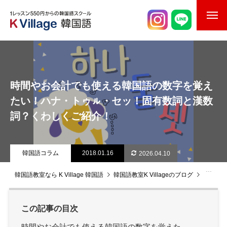
校舎案内
ご入校までの流れ
時間やお会計でも使える韓国語の数字を覚え
韓国語講師紹介
たい！ハナ・トゥㇽ・セッ！固有数詞と漢数
詞？くわしくご紹介！
スケジュール
K Village韓国留学
韓国語コラム
2018.01.16
2026.04.10
韓国語お役立ちコラム
韓国語教室なら K Village 韓国語
韓国語教室K Villageのブログ
韓国語
この記事の目次