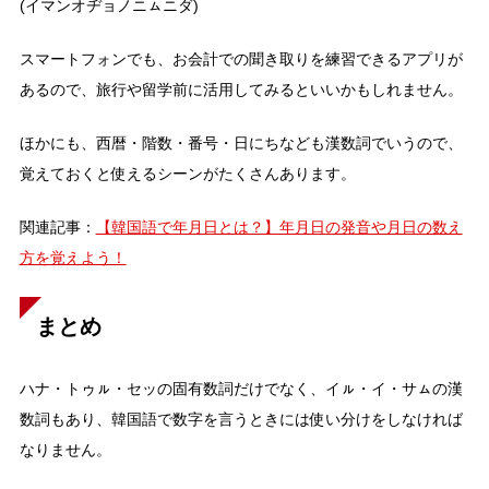
(イマンオヂョノニㇺニダ)
スマートフォンでも、お会計での聞き取りを練習できるアプリが
あるので、旅行や留学前に活用してみるといいかもしれません。
ほかにも、西暦・階数・番号・日にちなども漢数詞でいうので、
覚えておくと使えるシーンがたくさんあります。
関連記事：
【韓国語で年月日とは？】年月日の発音や月日の数え
方を覚えよう！
まとめ
ハナ・トゥㇽ・セッの固有数詞だけでなく、イㇽ・イ・サㇺの漢
数詞もあり、韓国語で数字を言うときには使い分けをしなければ
なりません。