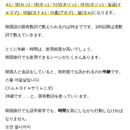
ㇽ)・셋(セッ)・넷(ネッ)・다섯(タソッ)・여섯(ヨソッ)・일곱(イ
ㇽゴㇷ゚)・여덟(ヨドㇽ)・아홉(アホㇷ゚)・열(ヨㇽ)
になります。
韓国語の固有数詞で数えられるのは99までです。100以降は漢数
詞で数えていきます。
とくに年齢・時間は、使用頻度が高いでしょう。
韓国旅行でも使用できるシーンがたくさんあります。
年齢
韓国人と会話をしていると、初対面でも訊かれるのが
です。
스물 여덟살입니다.
(スムㇽヨドㇽサリㇺニダ)
28歳です……と、固有数詞を使っていいます。
時間
韓国旅行でも語学留学でも、
を気にしながら行動しなければ
なりません。
오전 열시까지