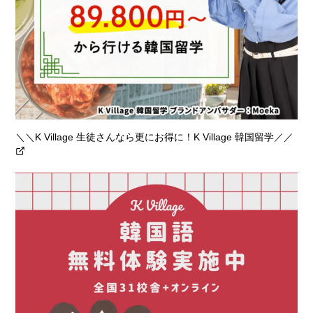
＼＼K Village 生徒さんなら更にお得に！K Village 韓国留学／／