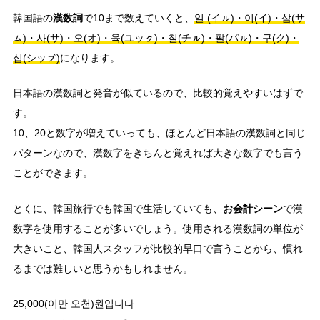
漢数詞
韓国語の
で10まで数えていくと、
일 (イㇽ)・이(イ)・삼(サ
ㇺ)・사(サ)・오(オ)・육(ユッㇰ)・칠(チㇽ)・팔(パㇽ)・구(ク)・
십(シッㇷ゚)
になります。
日本語の漢数詞と発音が似ているので、比較的覚えやすいはずで
す。
10、20と数字が増えていっても、ほとんど日本語の漢数詞と同じ
パターンなので、漢数字をきちんと覚えれば大きな数字でも言う
ことができます。
お会計シーン
とくに、韓国旅行でも韓国で生活していても、
で漢
数字を使用することが多いでしょう。使用される漢数詞の単位が
大きいこと、韓国人スタッフが比較的早口で言うことから、慣れ
るまでは難しいと思うかもしれません。
25,000(이만 오천)원입니다