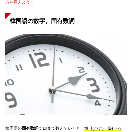
方を覚えよう！
韓国語の数字。固有数詞
固有数詞
韓国語の
で10まで数えていくと、
하나(ハナ)・둘(トゥ