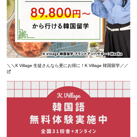
＼＼K Village 生徒さんなら更にお得に！K Village 韓国留学／／