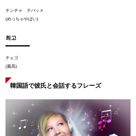
チンチャ テバッㇰ
(めっちゃやばい)
최고
チェゴ
(最高)
韓国語で彼氏と会話するフレーズ