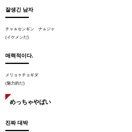
잘생긴 남자
チャㇽセンギン ナㇺジャ
(イケメンだ)
매력적이다.
メリョㇰチョギダ
(魅力的だ)
めっちゃやばい
진짜 대박