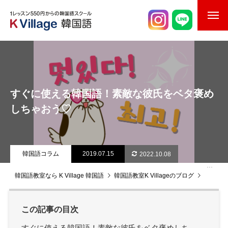
校舎案内
ご入校までの流れ
すぐに使える韓国語！素敵な彼氏をベタ褒め
韓国語講師紹介
しちゃおう♡
スケジュール
K Village韓国留学
韓国語コラム
2019.07.15
2022.10.08
韓国語お役立ちコラム
韓国語教室なら K Village 韓国語
韓国語教室K Villageのブログ
韓国語
この記事の目次