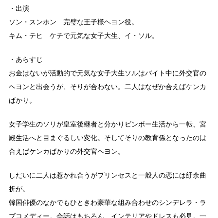
・出演
ソン・スンホン 完璧な王子様ヘヨン役。
キム・テヒ ケチで元気な女子大生、イ・ソル。
・あらすじ
お金はないが活動的で元気な女子大生ソルはバイト中に外交官の
ヘヨンと出会うが、そりが合わない。二人はなぜか合えばケンカ
ばかり。
女子学生のソリが皇室後継者と分かりビンボー生活から一転、宮
殿生活へと目まぐるしい変化。そしてそりの教育係となったのは
合えばケンカばかりの外交官ヘヨン。
しだいに二人は惹かれ合うがプリンセスと一般人の恋には紆余曲
折が。
韓国俳優のなかでもひときわ豪華な組み合わせのシンデレラ・ラ
ブコメディー。会話はもちろん、インテリアやドレスも必見。一