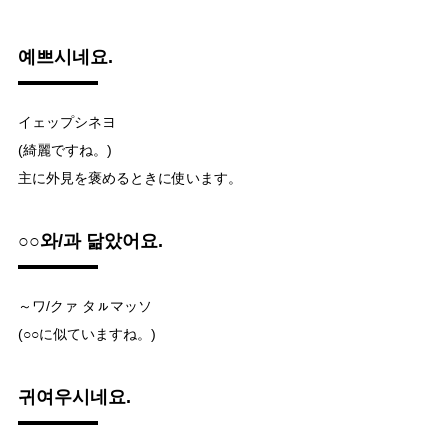
예쁘시네요.
イェップシネヨ
(綺麗ですね。)
主に外見を褒めるときに使います。
○○와/과 닮았어요.
～ワ/クァ タㇽマッソ
(○○に似ていますね。)
귀여우시네요.