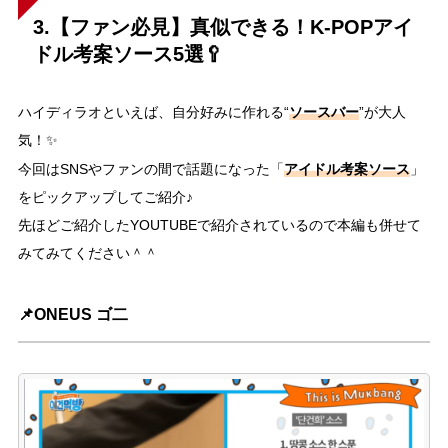
3.【ファン必見】真似できる！K-POPアイ
ドル考案ソース5選🥄
ソースバー
ハイディラオといえば、自分好みに作れる“
”が大人
気！✨
アイドル考案ソース
今回はSNSやファンの間で話題になった「
」
をピックアップしてご紹介♪
先ほどご紹介したYOUTUBEで紹介されているので本編も併せて
みてみてください＾＾
📌ONEUS ゴ二