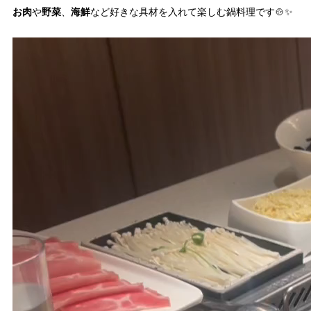
お肉
野菜
海鮮
や
、
など好きな具材を入れて楽しむ鍋料理です🍲✨