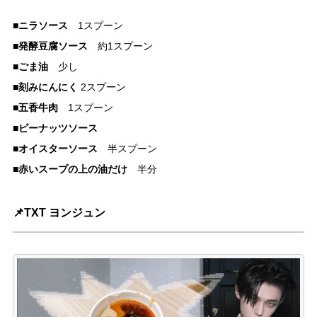
■ニラソース
1スプーン
発酵豆腐ソース
■
約1スプーン
ごま油
■
少し
刻みにんにく
■
2スプーン
五香牛肉
■
1スプーン
ピーナッツソース
■
オイスターソース
■
半スプーン
■赤いスープの上の油だけ
半分
📌TXT ヨンジュン