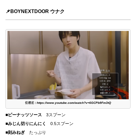
📌BOYNEXTDOOR ウナク
引用元：https://www.youtube.com/watch?v=6GCPb9Fm3tQ
ピーナッツソース
■
3スプーン
みじん切りにんにく
■
0.5スプーン
刻みねぎ
■
たっぷり