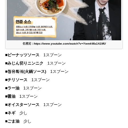
引用元：https://www.youtube.com/watch?v=YwmkWa1A1MU
■ピーナッツソース
1スプーン
みじん切りニンニク
■
1スプーン
■청유훠궈(火鍋ソース)
1スプーン
■チリソース
1スプーン
ラー油
■
1スプーン
醤油
■
1スプーン
オイスターソース
■
1スプーン
■ネギ
少し
■ごま油
少し