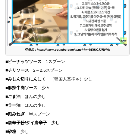
引用元：https://www.youtube.com/watch?v=UDlKCJ3R0Mk
■ピーナッツソース
1スプーン
チリソース
■
2～2.5スプーン
みじん切りにんにく
■
（韓国人基準🧄）少し
麻辣牛肉ソース
■
少々
ごま油
■
ほんの少し
ラー油
■
ほんの少し
刻みねぎ
■
半スプーン
唐辛子粉/タイ唐辛子
■
少し
■砂糖
少し