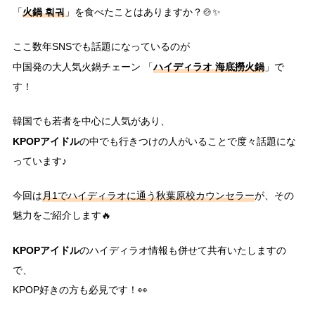
火鍋
훠궈
「
」を食べたことはありますか？🍲✨
ここ数年SNSでも話題になっているのが
ハイディラオ
海底撈火鍋
中国発の大人気火鍋チェーン 「
」で
す！
韓国でも若者を中心に人気があり、
KPOPアイドル
の中でも行きつけの人がいることで度々話題にな
っています♪
今回は
月1でハイディラオに通う秋葉原校カウンセラー
が、その
魅力をご紹介します🔥
KPOPアイドル
のハイディラオ情報も併せて共有いたしますの
で、
KPOP好きの方も必見です！👀