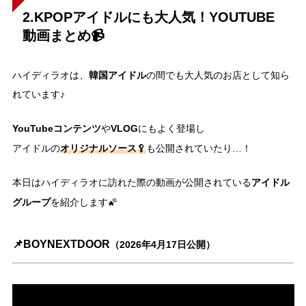
2.KPOPアイドルにも大人気！YOUTUBE
動画まとめ📹
韓国アイドル
ハイディラオは、
の間でも大人気のお店として知ら
れています♪
YouTubeコンテンツ
VLOG
や
にもよく登場し
オリジナルソース🥄
アイドルの
も公開されていたり…！
アイドル
本日はハイディラオに訪れた際の動画が公開されている
グループ
を紹介します🌠
📌BOYNEXTDOOR
（2026年4月17日公開）