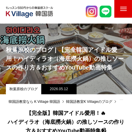
校舎案内
ご入校までの流れ
秋葉原校のブログ | 【完全韓国アイドル愛
韓国語講師紹介
用！ハイディラオ（海底撈火鍋）の推しソー
スの作り方＆おすすめYouTube動画特集
スケジュール
K Village韓国留学
秋葉原校のブログ
2026.05.12
韓国語お役立ちコラム
韓国語教室なら K Village 韓国語
韓国語教室K Villageのブログ
秋葉原
【完全版】韓国アイドル愛用！🔥
ハイディラオ（海底撈火鍋）の推しソースの作り
方＆おすすめYouTube動画特集📹