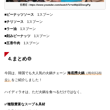
引用元：https://www.youtube.com/watch?v=wWqUZ2wxgPg
ピーナッツソース
■
1スプーン
チリソース
■
1スプーン
ラー油
■
1スプーン
刻みピーナッツ
■
1スプーン
五香牛肉
■
1スプーン
4.まとめ🍲
海底撈火鍋
今回は、韓国でも大人気の火鍋チェーン
（하이디라
오）
をご紹介しました！
ハイディラオは、ただ火鍋を食べるだけではなく、
✅種類豊富なスープ＆具材