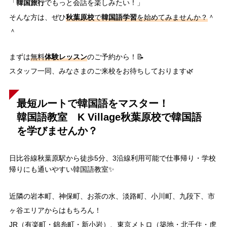
韓国旅行
「
でもっと会話を楽しみたい！」
秋葉原校
韓国語学習
そんな方は、ぜひ
で
を始めてみませんか？
＾
＾
体験レッスン
まずは
無料
のご予約から！📝
スタッフ一同、みなさまのご来校をお待ちしております🌿
最短ルートで韓国語をマスター！
韓国語教室 K Village秋葉原校で韓国語
を学びませんか？
日比谷線秋葉原駅から徒歩5分、3沿線利用可能で仕事帰り・学校
帰りにも通いやすい韓国語教室✨
近隣の岩本町、神保町、お茶の水、淡路町、小川町、九段下、市
ヶ谷エリアからはもちろん！
JR（有楽町・錦糸町・新小岩）、東京メトロ（築地・北千住・虎