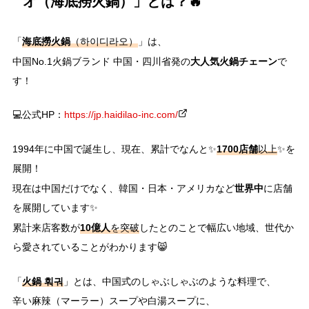
オ（海底撈火鍋）」とは？🔥
海底撈火鍋
「
（하이디라오）
」は、
大人気火鍋チェーン
中国No.1火鍋ブランド 中国・四川省発の
で
す！
💻公式HP：
https://jp.haidilao-inc.com/
1700店舗
1994年に中国で誕生し、現在、累計でなんと✨
以上
✨を
展開！
世界中
現在は中国だけでなく、韓国・日本・アメリカなど
に店舗
を展開しています✨
10億人
累計来店客数が
を突破
したとのことで幅広い地域、世代か
ら愛されていることがわかります😸
火鍋
훠궈
「
」とは、中国式のしゃぶしゃぶのような料理で、
辛い麻辣（マーラー）スープや白湯スープに、