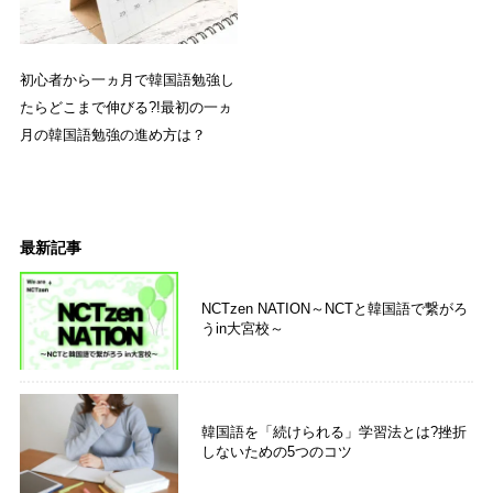
初心者から一ヵ月で韓国語勉強し
たらどこまで伸びる?!最初の一ヵ
月の韓国語勉強の進め方は？
最新記事
NCTzen NATION～NCTと韓国語で繋がろ
うin大宮校～
韓国語を「続けられる」学習法とは?挫折
しないための5つのコツ