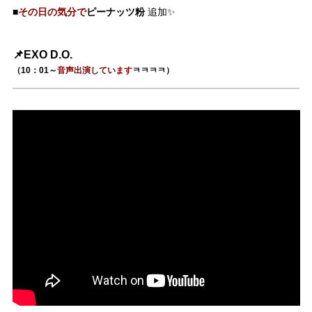
その日の気分で
ピーナッツ粉
■
追加✨
📌EXO D.O.
（10：01～
音声出演しています
ㅋㅋㅋㅋ）