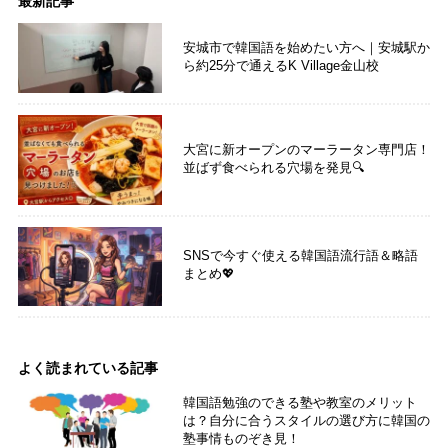
最新記事
安城市で韓国語を始めたい方へ｜安城駅か
ら約25分で通えるK Village金山校
大宮に新オープンのマーラータン専門店！
並ばず食べられる穴場を発見🔍
SNSで今すぐ使える韓国語流行語＆略語
まとめ💖
よく読まれている記事
韓国語勉強のできる塾や教室のメリット
は？自分に合うスタイルの選び方に韓国の
塾事情ものぞき見！