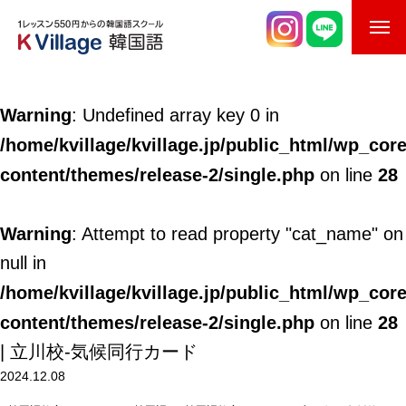
校舎案内
Warning
: Undefined array key 0 in
ご入校までの流れ
/home/kvillage/kvillage.jp/public_html/wp_cor
韓国語講師紹介
content/themes/release-2/single.php
28
on line
スケジュール
Warning
: Attempt to read property "cat_name" on
K Village韓国留学
null in
/home/kvillage/kvillage.jp/public_html/wp_cor
韓国語お役立ちコラム
content/themes/release-2/single.php
28
on line
| 立川校-気候同行カード
2024.12.08