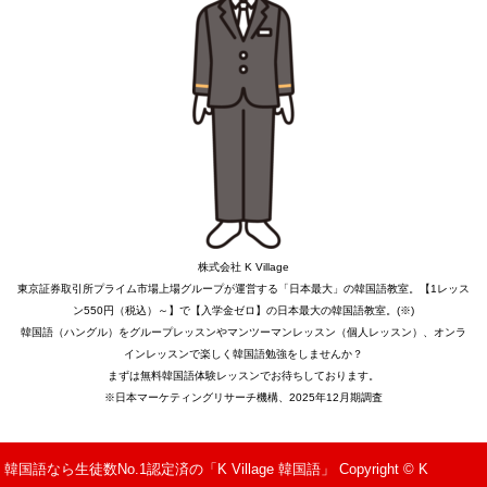
株式会社 K Village
東京証券取引所プライム市場上場グループが運営する「日本最大」の韓国語教室。【1レッス
ン550円（税込）～】で【入学金ゼロ】の日本最大の韓国語教室。(※)
韓国語（ハングル）をグループレッスンやマンツーマンレッスン（個人レッスン）、オンラ
インレッスンで楽しく韓国語勉強をしませんか？
まずは無料韓国語体験レッスンでお待ちしております。
※日本マーケティングリサーチ機構、2025年12月期調査
韓国語なら生徒数No.1認定済の「K Village 韓国語」 Copyright © K