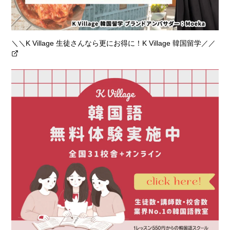
＼＼K Village 生徒さんなら更にお得に！K Village 韓国留学／／