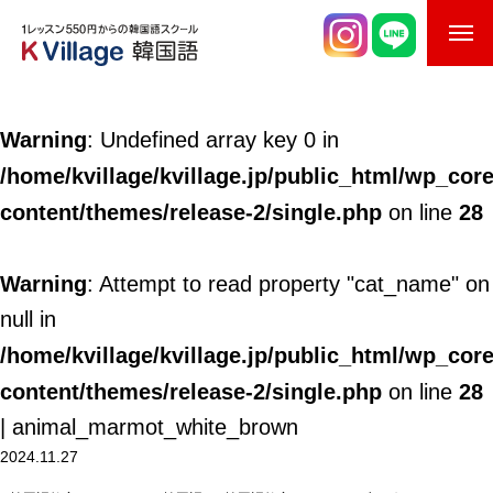
校舎案内
Warning
: Undefined array key 0 in
ご入校までの流れ
/home/kvillage/kvillage.jp/public_html/wp_cor
韓国語講師紹介
content/themes/release-2/single.php
28
on line
スケジュール
Warning
: Attempt to read property "cat_name" on
K Village韓国留学
null in
/home/kvillage/kvillage.jp/public_html/wp_cor
韓国語お役立ちコラム
content/themes/release-2/single.php
28
on line
| animal_marmot_white_brown
2024.11.27