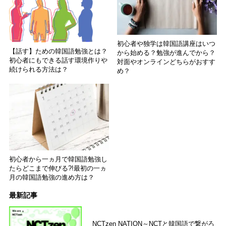
初心者や独学は韓国語講座はいつ
【話す】ための韓国語勉強とは？
から始める？勉強が進んでから？
初心者にもできる話す環境作りや
対面やオンラインどちらがおすす
続けられる方法は？
め？
初心者から一ヵ月で韓国語勉強し
たらどこまで伸びる?!最初の一ヵ
月の韓国語勉強の進め方は？
最新記事
NCTzen NATION～NCTと韓国語で繋がろ