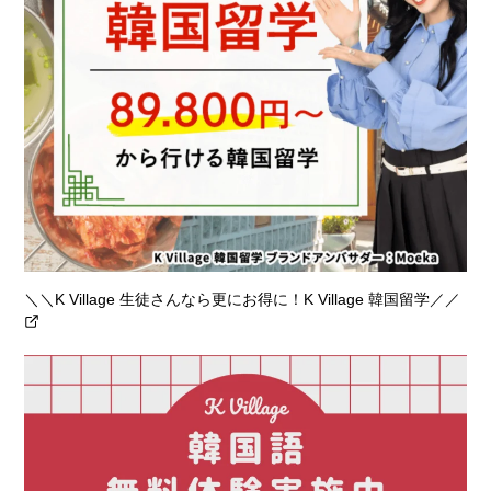
＼＼K Village 生徒さんなら更にお得に！K Village 韓国留学／／