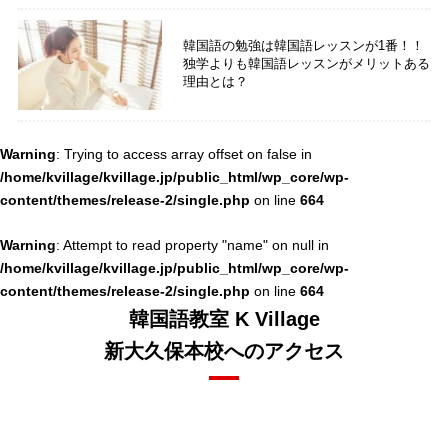
韓国語の勉強は韓国語レッスンが1番！！
独学よりも韓国語レッスンがメリットある
理由とは？
Warning
: Trying to access array offset on false in
/home/kvillage/kvillage.jp/public_html/wp_core/wp-
content/themes/release-2/single.php
664
on line
Warning
: Attempt to read property "name" on null in
/home/kvillage/kvillage.jp/public_html/wp_core/wp-
content/themes/release-2/single.php
664
on line
韓国語教室 K Village
新大久保本校へのアクセス