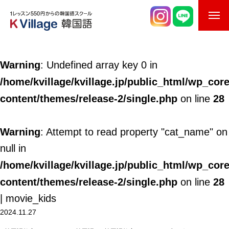
校舎案内
Warning
: Undefined array key 0 in
ご入校までの流れ
/home/kvillage/kvillage.jp/public_html/wp_cor
韓国語講師紹介
content/themes/release-2/single.php
28
on line
スケジュール
Warning
: Attempt to read property "cat_name" on
K Village韓国留学
null in
/home/kvillage/kvillage.jp/public_html/wp_cor
韓国語お役立ちコラム
content/themes/release-2/single.php
28
on line
| movie_kids
2024.11.27