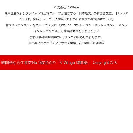
株式会社 K Village
東京証券取引所プライム市場上場グループが運営する「日本最大」の韓国語教室。【1レッス
ン550円（税込）～】で【入学金ゼロ】の日本最大の韓国語教室。(※)
韓国語（ハングル）をグループレッスンやマンツーマンレッスン（個人レッスン）、オンラ
インレッスンで楽しく韓国語勉強をしませんか？
まずは無料韓国語体験レッスンでお待ちしております。
※日本マーケティングリサーチ機構、2025年12月期調査
韓国語なら生徒数No.1認定済の「K Village 韓国語」 Copyright © K
Village All Rights Reserved.