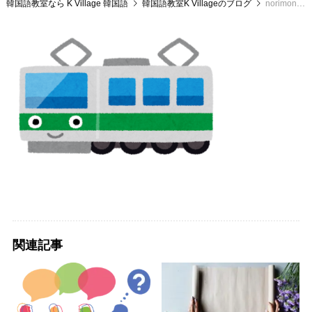
韓国語教室なら K Village 韓国語
韓国語教室K Villageのブログ
norimono_character5_densya
関連記事