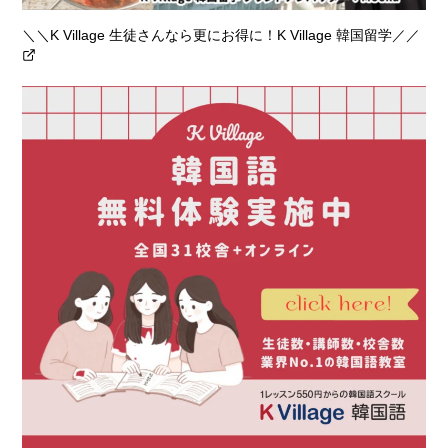
＼＼K Village 生徒さんなら更にお得に！K Village 韓国留学／／