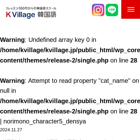
校舎案内
Warning
: Undefined array key 0 in
ご入校までの流れ
/home/kvillage/kvillage.jp/public_html/wp_cor
韓国語講師紹介
content/themes/release-2/single.php
28
on line
スケジュール
Warning
: Attempt to read property "cat_name" on
K Village韓国留学
null in
/home/kvillage/kvillage.jp/public_html/wp_cor
韓国語お役立ちコラム
content/themes/release-2/single.php
28
on line
| norimono_character5_densya
2024.11.27