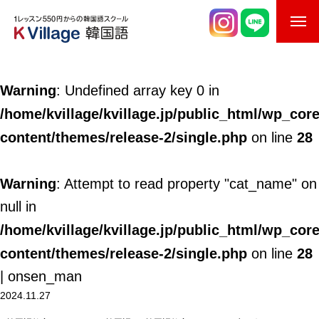
校舎案内
Warning
: Undefined array key 0 in
ご入校までの流れ
/home/kvillage/kvillage.jp/public_html/wp_cor
韓国語講師紹介
content/themes/release-2/single.php
28
on line
スケジュール
Warning
: Attempt to read property "cat_name" on
K Village韓国留学
null in
/home/kvillage/kvillage.jp/public_html/wp_cor
韓国語お役立ちコラム
content/themes/release-2/single.php
28
on line
| onsen_man
2024.11.27