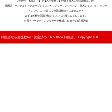
ン550円（税込）～】で【入学金ゼロ】の日本最大の韓国語教室。(※)
韓国語（ハングル）をグループレッスンやマンツーマンレッスン（個人レッスン）、オンラ
インレッスンで楽しく韓国語勉強をしませんか？
まずは無料韓国語体験レッスンでお待ちしております。
※日本マーケティングリサーチ機構、2025年12月期調査
韓国語なら生徒数No.1認定済の「K Village 韓国語」 Copyright © K
Village All Rights Reserved.