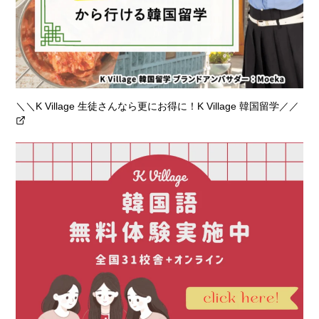
＼＼K Village 生徒さんなら更にお得に！K Village 韓国留学／／