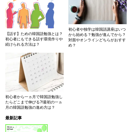
初心者や独学は韓国語講座はいつ
【話す】ための韓国語勉強とは？
から始める？勉強が進んでから？
初心者にもできる話す環境作りや
対面やオンラインどちらがおすす
続けられる方法は？
め？
初心者から一ヵ月で韓国語勉強し
たらどこまで伸びる?!最初の一ヵ
月の韓国語勉強の進め方は？
最新記事