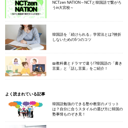
NCTzen NATION～NCTと韓国語で繋がろ
うin大宮校～
韓国語を「続けられる」学習法とは?挫折
しないための5つのコツ
📖教科書とドラマで違う!?韓国語の「書き
言葉」と「話し言葉」をご紹介！
よく読まれている記事
韓国語勉強のできる塾や教室のメリット
は？自分に合うスタイルの選び方に韓国の
塾事情ものぞき見！