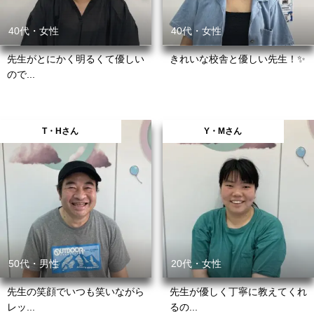
40代・女性
40代・女性
先生がとにかく明るくて優しい
きれいな校舎と優しい先生！✨
ので...
T・Hさん
Y・Mさん
50代・男性
20代・女性
先生の笑顔でいつも笑いながら
先生が優しく丁寧に教えてくれ
レッ...
るの...