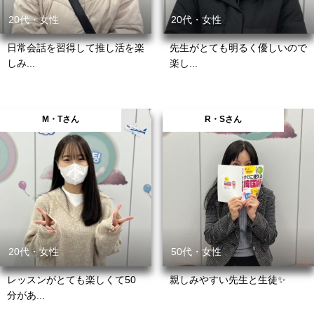
20代・女性
20代・女性
日常会話を習得して推し活を楽
先生がとても明るく優しいので
しみ...
楽し...
M・Tさん
R・Sさん
20代・女性
50代・女性
レッスンがとても楽しくて50
親しみやすい先生と生徒✨
分があ...