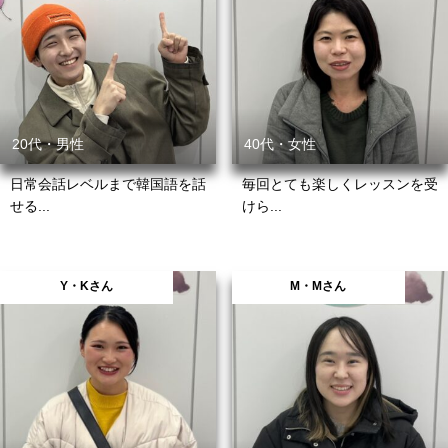
20代・男性
40代・女性
日常会話レベルまで韓国語を話
毎回とても楽しくレッスンを受
せる...
けら...
Y・Kさん
M・Mさん