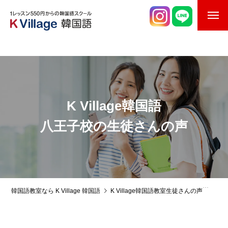
校舎案内
ご入校までの流れ
韓国語講師紹介
K Village韓国語
スケジュール
八王子校の生徒さんの声
K Village韓国留学
韓国語お役立ちコラム
韓国語教室なら K Village 韓国語
K Village韓国語教室生徒さんの声
韓国語