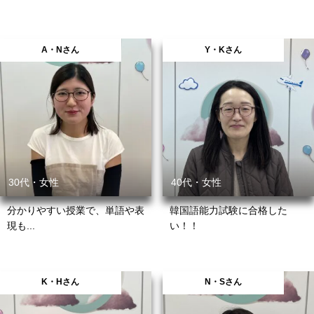
A・Nさん
Y・Kさん
30代・女性
40代・女性
分かりやすい授業で、単語や表
韓国語能力試験に合格した
現も...
い！！
K・Hさん
N・Sさん