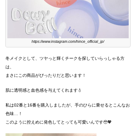
https://www.instagram.com/hince_official_jp/
冬メイクとして、ツヤっと輝くチークを探していらっしゃる方
は、
まさにこの商品がぴったりだと思います！
肌に透明感と血色感を与えてくれます💧
私は02番と16番を購入しましたが、手のひらに乗せるとこんなお
色味…！
このように控えめに発色してとっても可愛いんです🥹💖