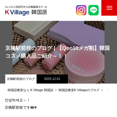
校舎案内
ご入校までの流れ
京橋駅前校のブログ | 【Qoo10メガ割】韓国
韓国語講師紹介
コスメ購入品ご紹介～！！
スケジュール
K Village韓国留学
京橋駅前校のブログ
2025.12.01
韓国語お役立ちコラム
韓国語教室なら K Village 韓国語
韓国語教室K Villageのブログ
京橋駅
안녕하세요～！
京橋駅前校です🦝❄