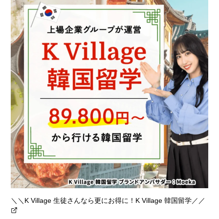
＼＼K Village 生徒さんなら更にお得に！K Village 韓国留学／／