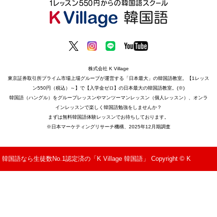
株式会社 K Village
東京証券取引所プライム市場上場グループが運営する「日本最大」の韓国語教室。【1レッス
ン550円（税込）～】で【入学金ゼロ】の日本最大の韓国語教室。(※)
韓国語（ハングル）をグループレッスンやマンツーマンレッスン（個人レッスン）、オンラ
インレッスンで楽しく韓国語勉強をしませんか？
まずは無料韓国語体験レッスンでお待ちしております。
※日本マーケティングリサーチ機構、2025年12月期調査
韓国語なら生徒数No.1認定済の「K Village 韓国語」 Copyright © K
Village All Rights Reserved.