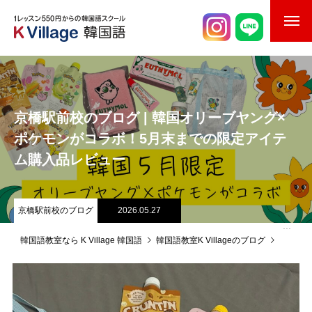
校舎案内
ご入校までの流れ
京橋駅前校のブログ | 韓国オリーブヤング×
韓国語講師紹介
ポケモンがコラボ！5月末までの限定アイテ
ム購入品レビュー
スケジュール
K Village韓国留学
京橋駅前校のブログ
2026.05.27
韓国語お役立ちコラム
韓国語教室なら K Village 韓国語
韓国語教室K Villageのブログ
京橋駅