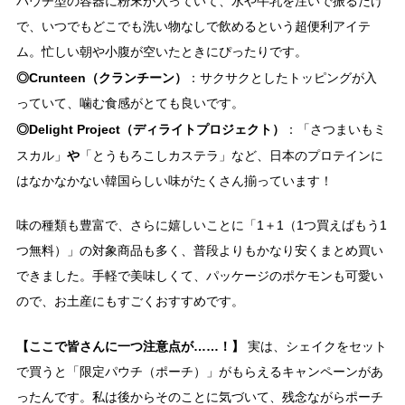
パウチ型の容器に粉末が入っていて、水や牛乳を注いで振るだけ
で、いつでもどこでも洗い物なしで飲めるという超便利アイテ
ム。忙しい朝や小腹が空いたときにぴったりです。
◎Crunteen（クランチーン）
：サクサクとしたトッピングが入
っていて、噛む食感がとても良いです。
◎Delight Project（ディライトプロジェクト）
：「さつまいもミ
や
スカル」
「とうもろこしカステラ」など、日本のプロテインに
はなかなかない韓国らしい味がたくさん揃っています！
味の種類も豊富で、さらに嬉しいことに「1＋1（1つ買えばもう1
つ無料）」の対象商品も多く、普段よりもかなり安くまとめ買い
できました。手軽で美味しくて、パッケージのポケモンも可愛い
ので、お土産にもすごくおすすめです。
【ここで皆さんに一つ注意点が……！】
実は、シェイクをセット
で買うと「限定パウチ（ポーチ）」がもらえるキャンペーンがあ
ったんです。私は後からそのことに気づいて、残念ながらポーチ