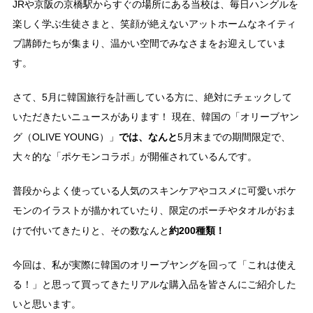
JRや京阪の京橋駅からすぐの場所にある当校は、毎日ハングルを
楽しく学ぶ生徒さまと、笑顔が絶えないアットホームなネイティ
ブ講師たちが集まり、温かい空間でみなさまをお迎えしていま
す。
さて、5月に韓国旅行を計画している方に、絶対にチェックして
いただきたいニュースがあります！ 現在、韓国の「オリーブヤン
では、なんと
グ（OLIVE YOUNG）」
5月末までの期間限定で、
大々的な「ポケモンコラボ」が開催されているんです。
普段からよく使っている人気のスキンケアやコスメに可愛いポケ
モンのイラストが描かれていたり、限定のポーチやタオルがおま
約200種類！
けで付いてきたりと、その数なんと
今回は、私が実際に韓国のオリーブヤングを回って「これは使え
る！」と思って買ってきたリアルな購入品を皆さんにご紹介した
いと思います。