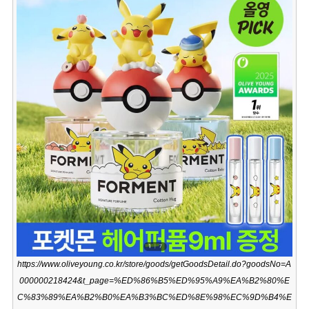
https://www.oliveyoung.co.kr/store/goods/getGoodsDetail.do?goodsNo=A
000000218424&t_page=%ED%86%B5%ED%95%A9%EA%B2%80%E
C%83%89%EA%B2%B0%EA%B3%BC%ED%8E%98%EC%9D%B4%E