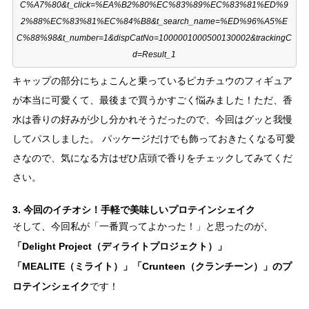
C%A7%80&t_click=%EA%B2%80%EC%83%89%EC%83%81%ED%9
2%88%EC%83%81%EC%84%B8&t_search_name=%ED%96%A5%E
C%88%98&t_number=1&dispCatNo=1000001000500130002&trackingC
d=Result_1
キャップの部分にちょこんと乗っているピカチュウのフィギュア
が本当に可愛くて、最後まで買うかすごく悩みました！ただ、香
水は香りの好みが少し分かれそうだったので、今回はグッと我慢
してパスしました。 パッケージだけでも飾っておきたくなる可愛
さなので、気になる方はぜひ店頭で香りをチェックしてみてくだ
さい。
3. 今回のイチオシ！手軽で美味しいプロテインシェイク
そして、今回私が「一番買ってよかった！」と思ったのが、
「Delight Project（ディライトプロジェクト）」
「MEALITE（ミライト）」「Crunteen（クランチーン）」のプ
ロテインシェイク
です！