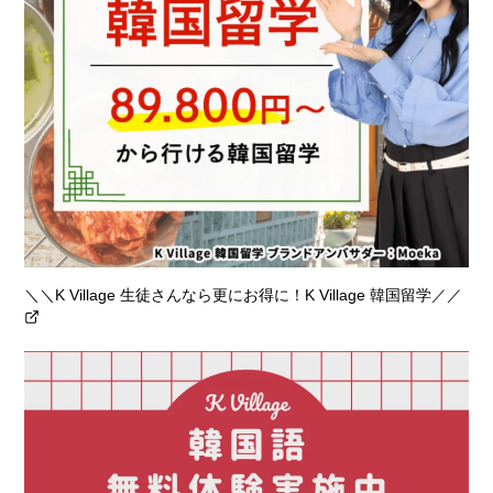
＼＼K Village 生徒さんなら更にお得に！K Village 韓国留学／／