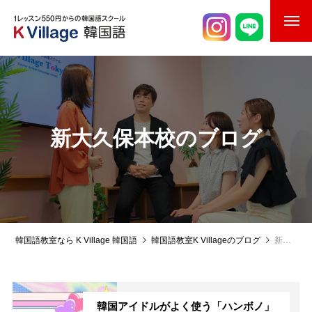
校舎案内
ご入校までの流れ
韓国語講師紹介
新大久保本校のブログ
スケジュール
K Village韓国留学
韓国語お役立ちコラム
韓国語教室なら K Village 韓国語
韓国語教室K Villageのブログ
新大久保本校のブログ
韓国アイドルがよく使う「ハンボノ」