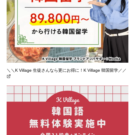
＼＼K Village 生徒さんなら更にお得に！K Village 韓国留学／／