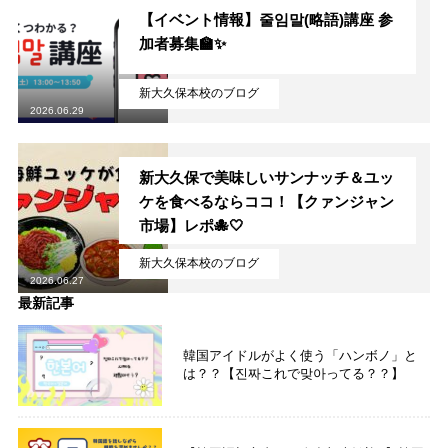
【イベント情報】줄임말(略語)講座 参
加者募集🏫✨
新大久保本校のブログ
2026.06.29
新大久保で美味しいサンナッチ＆ユッ
ケを食べるならココ！【クァンジャン
市場】レポ🐙🤍
新大久保本校のブログ
2026.06.27
最新記事
韓国アイドルがよく使う「ハンボノ」と
は？？【진짜これで맞아ってる？？】