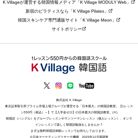
K Villageが運営する韓国情報メディア「K Village MODULY Web」
新宿のピラティスなら「K Village Pilates」
韓国スキンケア専門通販サイト「K Village Meon」
サイトポリシー
株式会社 K Village
東京証券取引所プライム市場上場グループが運営する「日本最大」の韓国語教室。【1レッス
ン550円（税込）～】で【入学金ゼロ】の日本最大の韓国語教室。(※)
韓国語（ハングル）をグループレッスンやマンツーマンレッスン（個人レッスン）、オンラ
インレッスンで楽しく韓国語勉強をしませんか？
まずは無料韓国語体験レッスンでお待ちしております。
※日本マーケティングリサーチ機構、2025年12月期調査