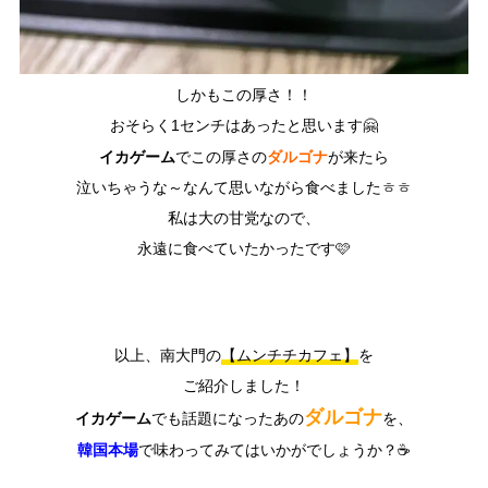
しかもこの厚さ！！
おそらく1センチはあったと思います🤗
イカゲーム
ダルゴナ
でこの厚さの
が来たら
泣いちゃうな～なんて思いながら食べましたㅎㅎ
私は大の甘党なので、
永遠に食べていたかったです🩷
以上、南大門の
【ムンチチカフェ】
を
ご紹介しました！
ダルゴナ
イカゲーム
でも話題になったあの
を、
韓国本場
で味わってみてはいかがでしょうか？☕️