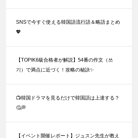
SNSで今すぐ使える韓国語流行語＆略語まとめ
💖
【TOPIK6級合格者が解説】54番の作文（쓰
기）で満点に近づく！攻略の秘訣✨
📺韓国ドラマを見るだけで韓国語は上達する？
🤔💭
【イベント開催レポート】ジュスン先生が教え