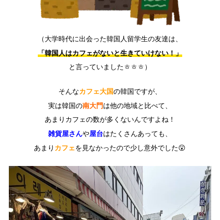
（大学時代に出会った韓国人留学生の友達は、
「韓国人はカフェがないと生きていけない！」
と言っていましたㅎㅎㅎ）
カフェ大国
そんな
の韓国ですが、
南大門
実は韓国の
は他の地域と比べて、
あまりカフェの数が多くないんですよね！
雑貨屋さん
屋台
や
はたくさんあっても、
カフェ
あまり
を見なかったので少し意外でした😮