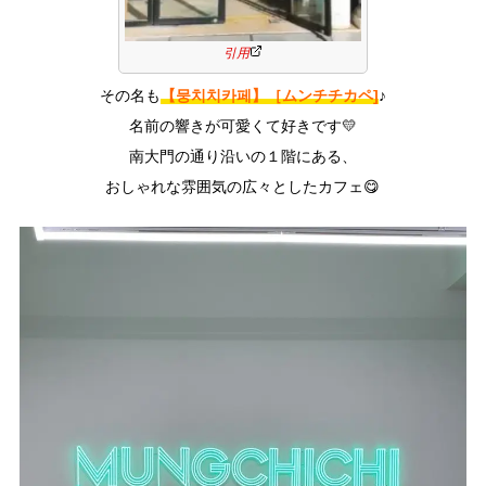
引用
【뭉치치카페】［ムンチチカペ]
その名も
♪
名前の響きが可愛くて好きです💛
南大門の通り沿いの１階にある、
おしゃれな雰囲気の広々としたカフェ😋