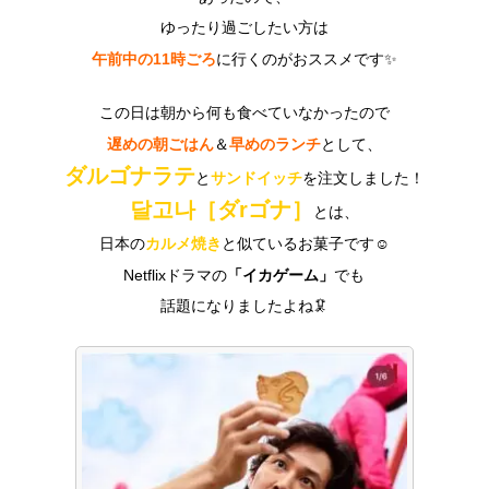
ゆったり過ごしたい方は
午前中の11時ごろ
に行くのがおススメです✨
この日は朝から何も食べていなかったので
遅めの朝ごはん
早めのランチ
＆
として、
ダルゴナラテ
サンドイッチ
と
を注文しました！
달고나［ダrゴナ］
とは、
カルメ焼き
日本の
と似ているお菓子です☺️
「イカゲーム」
Netflixドラマの
でも
話題になりましたよね🦑