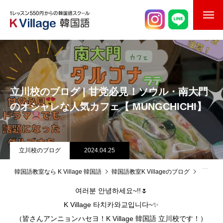
校舎案内
ご入校までの流れ
立川校のブログ | 甘党必見！ソウル・南大門
韓国語講師紹介
のオシャレな人気カフェ【 MUNGCHICHI】
スケジュール
K Village韓国留学
立川校のブログ
2024.04.25
韓国語お役立ちコラム
韓国語教室なら K Village 韓国語
韓国語教室K Villageのブログ
立川校
여러분 안녕하세요~!!🌷
K Village 타치카와교입니다~✨
（皆さんアンニョンハセヨ！K Village 韓国語 立川校です！）