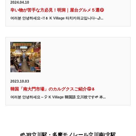
2024.04.10
辛い物が苦手な方必見！明洞｜屋台グルメ５選😋
여러분 안녕하세요~!!🌷 K Village 타치카와교입니다~🌙...
2023.10.03
韓国「南大門市場」のカルグクスご紹介🤤🌷
여러분 안녕하세요～🎈 K Village 韓国語 立川校です🌱 本...
🌱
JR立川駅・多摩モノレール立川南/北駅