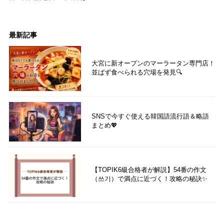
最新記事
大宮に新オープンのマーラータン専門店！
並ばず食べられる穴場を発見🔍
SNSで今すぐ使える韓国語流行語＆略語
まとめ💖
【TOPIK6級合格者が解説】54番の作文
（쓰기）で満点に近づく！攻略の秘訣✨