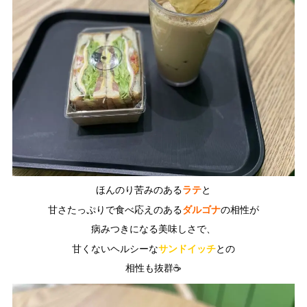
ラテ
ほんのり苦みのある
と
ダルゴナ
甘さたっぷりで食べ応えのある
の相性が
病みつきになる美味しさで、
サンドイッチ
甘くないヘルシーな
との
相性も抜群☕