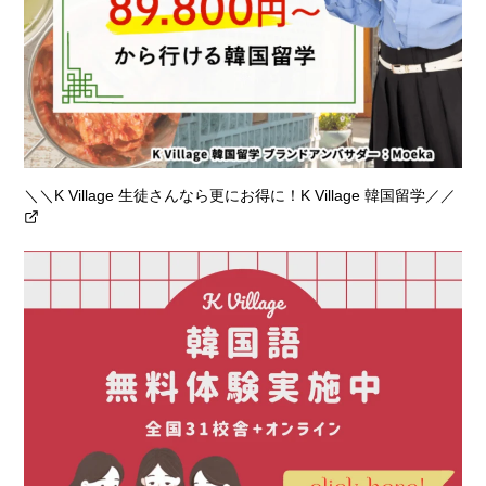
＼＼K Village 生徒さんなら更にお得に！K Village 韓国留学／／