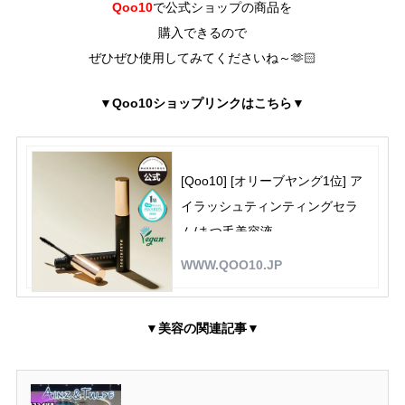
Qoo10
で公式ショップの商品を
購入できるので
ぜひぜひ使用してみてくださいね～🫶🏻
Qoo10ショップリンクはこちら
▼
▼
[Qoo10] [オリーブヤング1位] ア
イラッシュティンティングセラ
ム/まつ毛美容液
WWW.QOO10.JP
▼美容の関連記事▼