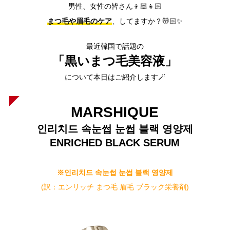
男性、女性の皆さん👦🏻👧🏻
まつ毛や眉毛のケア
、してますか？💆🏻✨
最近韓国で話題の
「黒いまつ毛美容液」
について本日はご紹介します🪄
MARSHIQUE
인리치드 속눈썹 눈썹 블랙 영양제
ENRICHED BLACK SERUM
※인리치드 속눈썹 눈썹 블랙 영양제
(訳：エンリッチ まつ毛 眉毛 ブラック栄養剤)