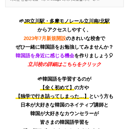
🌱
JR立川駅・多摩モノレール立川南/北駅
からアクセスしやすく、
2023年7月新規開設
のきれいな校舎で
ぜひ一緒に韓国語をお勉強してみませんか？
韓国語を身近に感じる機会
を作りましょう🎈
立川校の詳細はこちらをクリック
🌱韓国語を学習するのが
【全く初めて】
の方や
【独学で行き詰ってしまった…】
という方も
日本が大好きな韓国のネイティブ講師と
韓国が大好きなカウンセラーが
皆さまの韓国語学習を