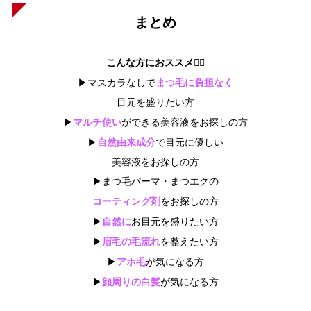
まとめ
こんな方におススメ👇🏻
まつ毛に負担なく
▶マスカラなしで
目元を盛りたい方
マルチ使い
▶
ができる美容液をお探しの方
自然由来成分
▶
で目元に優しい
美容液をお探しの方
▶まつ毛パーマ・まつエクの
コーティング剤
をお探しの方
自然に
▶
お目元を盛りたい方
眉毛の毛流れ
▶
を整えたい方
アホ毛
▶
が気になる方
顔周りの白髪
▶
が気になる方