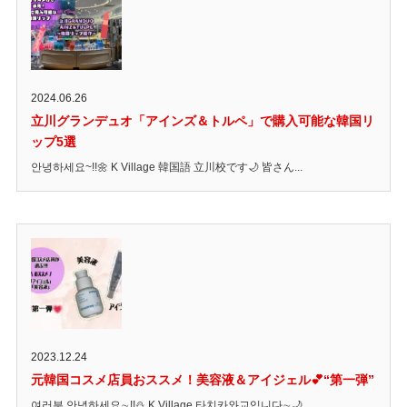
2024.06.26
立川グランデュオ「アインズ＆トルペ」で購入可能な韓国リ
ップ5選
안녕하세요~!!🌼 K Village 韓国語 立川校です🌙 皆さん...
2023.12.24
元韓国コスメ店員おススメ！美容液＆アイジェル💕“第一弾”
여러분 안녕하세요∼!!⛄ K Village 타치카와교입니다∼🌙 ...