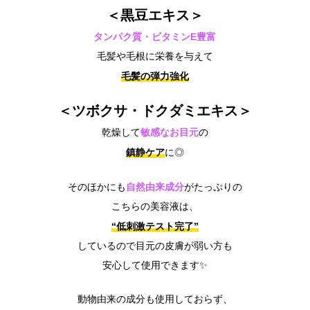
＜黒豆エキス＞
タンパク質・ビタミンE豊富
毛髪や毛根に栄養を与えて
毛髪の弾力強化
＜ツボクサ・ドクダミエキス＞
敏感なお目元
乾燥して
の
鎮静ケア
に◎
自然由来成分
そのほかにも
がたっぷりの
こちらの美容液は、
“低刺激テスト完了”
しているので目元の皮膚が弱い方も
安心して使用できます✨
動物由来の成分も使用しておらず、