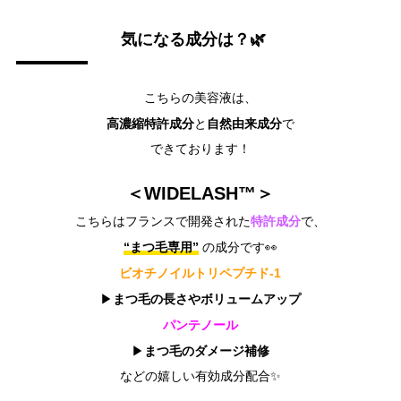
気になる成分は？🌿
こちらの美容液は、
高濃縮特許成分
自然由来成分
と
で
できております！
＜WIDELASH™＞
特許成分
こちらはフランスで開発された
で、
“まつ毛専用”
の成分です👀
ビオチノイルトリペプチド-1
まつ毛の長さやボリュームアップ
▶
パンテノール
まつ毛のダメージ補修
▶
などの嬉しい有効成分配合✨