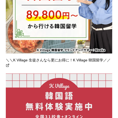
＼＼K Village 生徒さんなら更にお得に！K Village 韓国留学／／