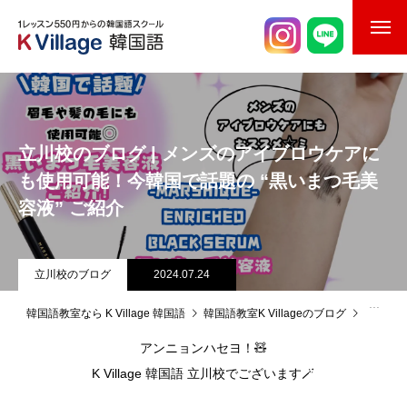
校舎案内
ご入校までの流れ
立川校のブログ | メンズのアイブロウケアに
韓国語講師紹介
も使用可能！今韓国で話題の “黒いまつ毛美
容液” ご紹介
スケジュール
K Village韓国留学
立川校のブログ
2024.07.24
韓国語お役立ちコラム
韓国語教室なら K Village 韓国語
韓国語教室K Villageのブログ
立川校
アンニョンハセヨ！🧸
K Village 韓国語 立川校でございます🪄