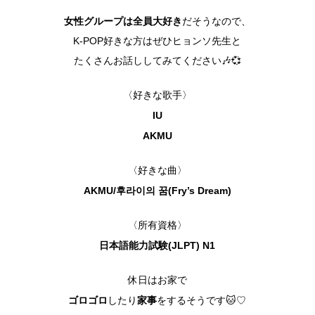
女性グループは全員大好き
だそうなので、
K-POP好きな方はぜひヒョンソ先生と
たくさんお話ししてみてください🎶💞
〈好きな歌手〉
IU
AKMU
〈好きな曲〉
AKMU/후라이의 꿈(Fry’s Dream)
〈所有資格〉
日本語能力試験(JLPT) N1
休日はお家で
ゴロゴロ
家事
したり
をするそうです🐱♡