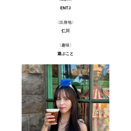
ENTJ
〈出身地〉
仁川
〈趣味〉
遊ぶこと