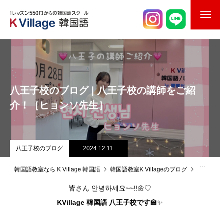
校舎案内
ご入校までの流れ
八王子校のブログ | 八王子校の講師をご紹
韓国語講師紹介
介！［ヒョンソ先生］
スケジュール
K Village韓国留学
八王子校のブログ
2024.12.11
韓国語お役立ちコラム
韓国語教室なら K Village 韓国語
韓国語教室K Villageのブログ
八王子
皆さん 안녕하세요~~!!🌼♡
KVillage 韓国語 八王子校です
🏫✨