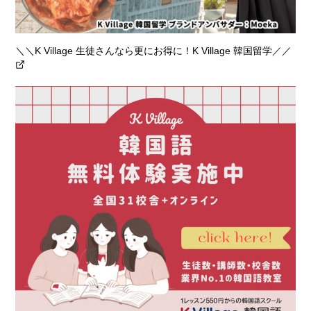
＼＼K Village 生徒さんなら更にお得に！K Village 韓国留学／／