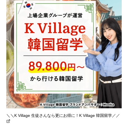
＼＼K Village 生徒さんなら更にお得に！K Village 韓国留学／／