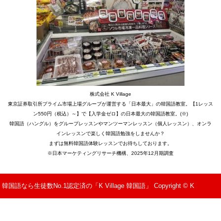
株式会社 K Village
東京証券取引所プライム市場上場グループが運営する「日本最大」の韓国語教室。【1レッス
ン550円（税込）～】で【入学金ゼロ】の日本最大の韓国語教室。(※)
韓国語（ハングル）をグループレッスンやマンツーマンレッスン（個人レッスン）、オンラ
インレッスンで楽しく韓国語勉強をしませんか？
まずは無料韓国語体験レッスンでお待ちしております。
※日本マーケティングリサーチ機構、2025年12月期調査
韓国語なら生徒数No.1認定済の「K Village 韓国語」 Copyright © K
Village All Rights Reserved.