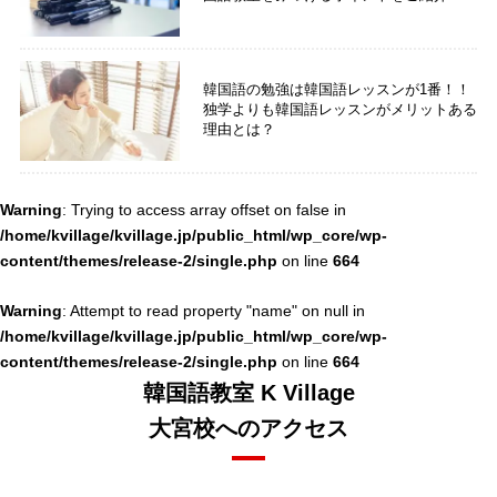
韓国語の勉強は韓国語レッスンが1番！！
独学よりも韓国語レッスンがメリットある
理由とは？
Warning
: Trying to access array offset on false in
/home/kvillage/kvillage.jp/public_html/wp_core/wp-
content/themes/release-2/single.php
664
on line
Warning
: Attempt to read property "name" on null in
/home/kvillage/kvillage.jp/public_html/wp_core/wp-
content/themes/release-2/single.php
664
on line
韓国語教室 K Village
大宮校へのアクセス