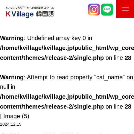
校舎案内
Warning
: Undefined array key 0 in
ご入校までの流れ
/home/kvillage/kvillage.jp/public_html/wp_cor
韓国語講師紹介
content/themes/release-2/single.php
28
on line
スケジュール
Warning
: Attempt to read property "cat_name" on
K Village韓国留学
null in
/home/kvillage/kvillage.jp/public_html/wp_cor
韓国語お役立ちコラム
content/themes/release-2/single.php
28
on line
| Image (5)
2024.12.19