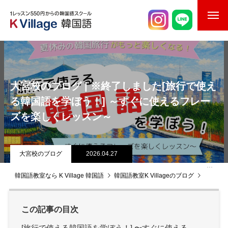
校舎案内
ご入校までの流れ
大宮校のブログ | ※終了しました[旅行で使え
韓国語講師紹介
る韓国語を学ぼう！] ～すぐに使えるフレー
ズを楽しくレッスン～
スケジュール
K Village韓国留学
大宮校のブログ
2026.04.27
韓国語お役立ちコラム
韓国語教室なら K Village 韓国語
韓国語教室K Villageのブログ
大宮校
この記事の目次