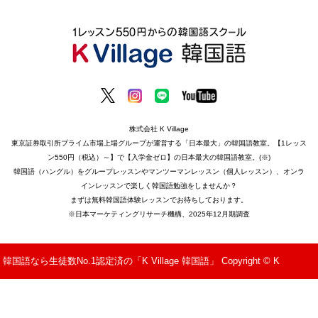
株式会社 K Village
東京証券取引所プライム市場上場グループが運営する「日本最大」の韓国語教室。【1レッス
ン550円（税込）～】で【入学金ゼロ】の日本最大の韓国語教室。(※)
韓国語（ハングル）をグループレッスンやマンツーマンレッスン（個人レッスン）、オンラ
インレッスンで楽しく韓国語勉強をしませんか？
まずは無料韓国語体験レッスンでお待ちしております。
※日本マーケティングリサーチ機構、2025年12月期調査
韓国語なら生徒数No.1認定済の「K Village 韓国語」 Copyright © K
Village All Rights Reserved.