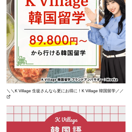
＼＼K Village 生徒さんなら更にお得に！K Village 韓国留学／／