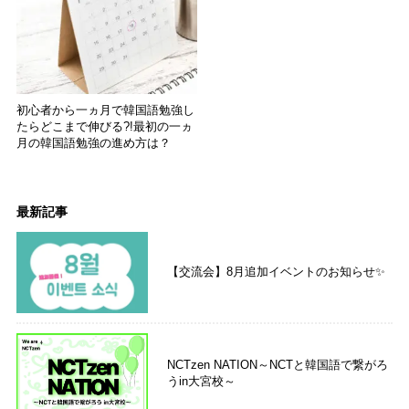
初心者から一ヵ月で韓国語勉強し
たらどこまで伸びる?!最初の一ヵ
月の韓国語勉強の進め方は？
最新記事
【交流会】8月追加イベントのお知らせ✨
NCTzen NATION～NCTと韓国語で繋がろ
うin大宮校～