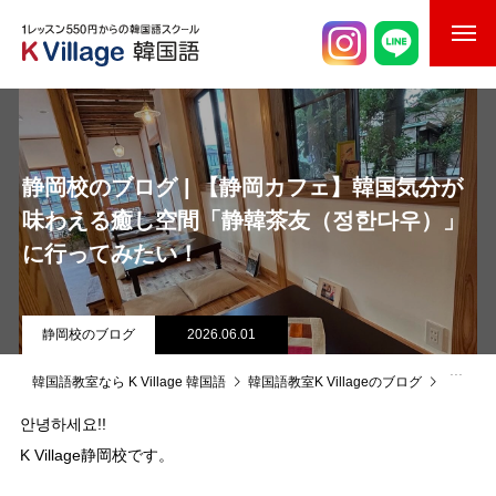
校舎案内
ご入校までの流れ
静岡校のブログ | 【静岡カフェ】韓国気分が
韓国語講師紹介
味わえる癒し空間「静韓茶友（정한다우）」
に行ってみたい！
スケジュール
K Village韓国留学
静岡校のブログ
2026.06.01
韓国語お役立ちコラム
韓国語教室なら K Village 韓国語
韓国語教室K Villageのブログ
静岡校
안녕하세요!!
K Village静岡校です。