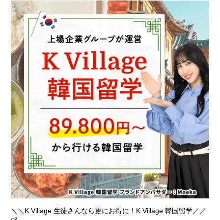
＼＼K Village 生徒さんなら更にお得に！K Village 韓国留学／／