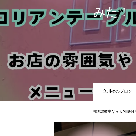
みた！
立川校のブログ
韓国語教室なら K Villag