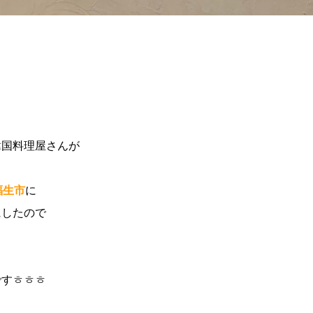
韓国料理屋さんが
福生市
に
にしたので
ですㅎㅎㅎ