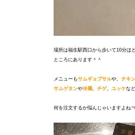
場所は福生駅西口から歩いて10分ほ
ところにあります＾＾
メニューも
サムギョプサル
や、
チキ
サムゲタン
や
冷麺
、
チゲ
、
ユッケ
など
何を注文するか悩んじゃいますよね