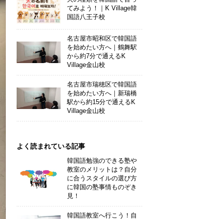
てみよう！｜K Village韓
国語八王子校
名古屋市昭和区で韓国語
を始めたい方へ｜鶴舞駅
から約7分で通えるK
Village金山校
名古屋市瑞穂区で韓国語
を始めたい方へ｜新瑞橋
駅から約15分で通えるK
Village金山校
よく読まれている記事
韓国語勉強のできる塾や
教室のメリットは？自分
に合うスタイルの選び方
に韓国の塾事情ものぞき
見！
韓国語教室へ行こう！自