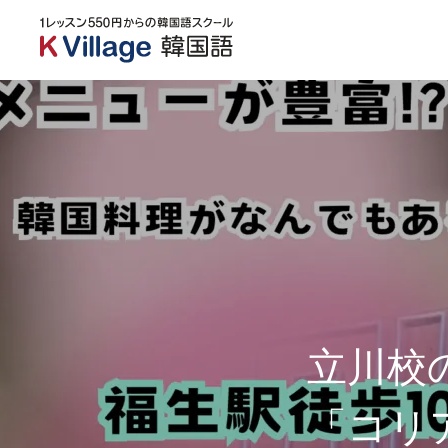
立川校
「コリ