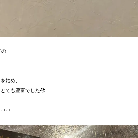
どの
ン
を始め、
とても豊富でした🤤
ㅋㅋㅋ