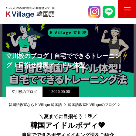
校舎案内
ご入校までの流れ
立川校のブログ | 自宅でできるトレーニン
韓国語講師紹介
グ！目指せ韓国アイドル体型
スケジュール
K Village韓国留学
立川校のブログ
2026.05.08
韓国語お役立ちコラム
韓国語教室なら K Village 韓国語
韓国語教室K Villageのブログ
立川校
＼夏までに目指そう！🌴／
韓国アイドルボディ💖
自宅でできるボディメイキング法をご紹介