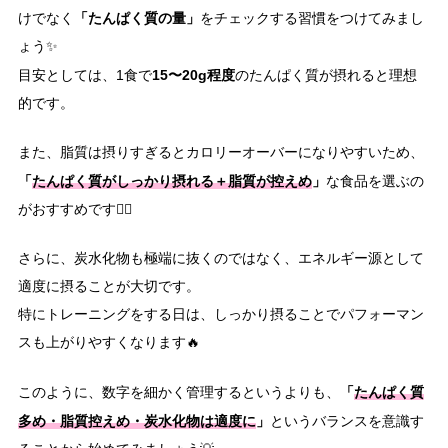
「たんぱく質の量」
けでなく
をチェックする習慣をつけてみまし
ょう✨
15〜20g程度
目安としては、1食で
のたんぱく質が摂れると理想
的です。
また、脂質は摂りすぎるとカロリーオーバーになりやすいため、
「
たんぱく質がしっかり摂れる＋脂質が控えめ
」
な食品を選ぶの
がおすすめです👍🏻
さらに、炭水化物も極端に抜くのではなく、エネルギー源として
適度に摂ることが大切です。
特にトレーニングをする日は、しっかり摂ることでパフォーマン
スも上がりやすくなります🔥
「
たんぱく質
このように、数字を細かく管理するというよりも、
多め・脂質控えめ・炭水化物は適度に
」
というバランスを意識す