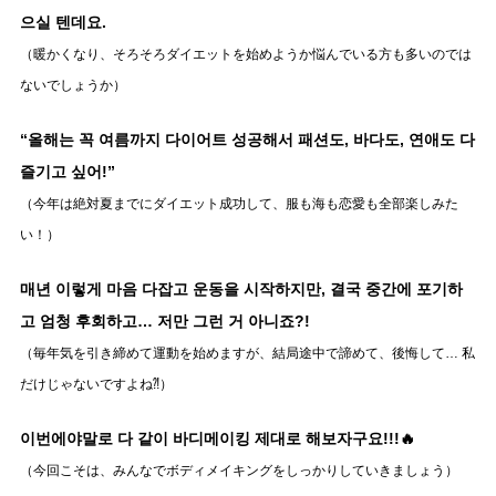
으실 텐데요.
（暖かくなり、そろそろダイエットを始めようか悩んでいる方も多いのでは
ないでしょうか）
“올해는 꼭 여름까지 다이어트 성공해서 패션도, 바다도, 연애도 다
즐기고 싶어!”
（今年は絶対夏までにダイエット成功して、服も海も恋愛も全部楽しみた
い！）
매년 이렇게 마음 다잡고 운동을 시작하지만, 결국 중간에 포기하
고 엄청 후회하고… 저만 그런 거 아니죠?!
（毎年気を引き締めて運動を始めますが、結局途中で諦めて、後悔して… 私
だけじゃないですよね⁈）
이번에야말로 다 같이 바디메이킹 제대로 해보자구요!!!🔥
（今回こそは、みんなでボディメイキングをしっかりしていきましょう）