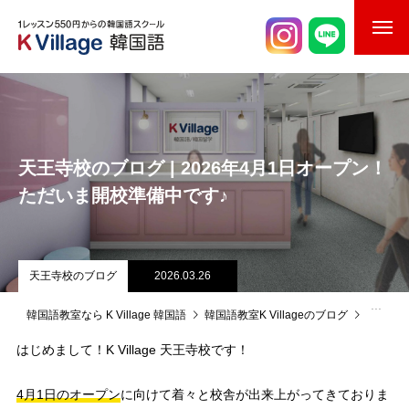
校舎案内
ご入校までの流れ
天王寺校のブログ | 2026年4月1日オープン！
韓国語講師紹介
ただいま開校準備中です♪
スケジュール
K Village韓国留学
天王寺校のブログ
2026.03.26
韓国語お役立ちコラム
韓国語教室なら K Village 韓国語
韓国語教室K Villageのブログ
天王寺
はじめまして！K Village 天王寺校です！
4月1日のオープン
に向けて着々と校舎が出来上がってきておりま