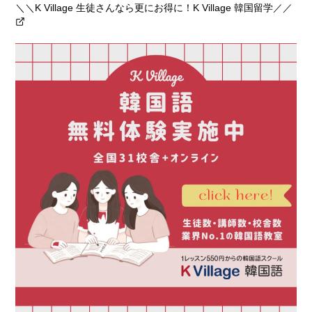
＼＼K Village 生徒さんなら更にお得に！K Village 韓国留学／／