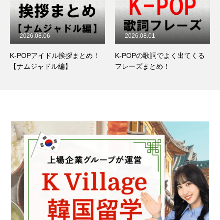
2026.08.01
2026.07.29
イドル挨拶まとめ！
K-POPの歌詞でよく出てくる
超よく使う韓国
ドル編】
フレーズまとめ！
とめ