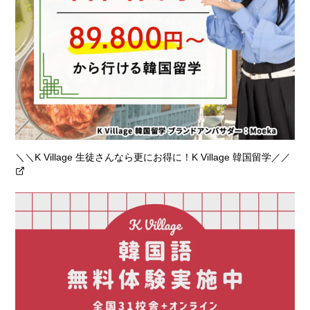
＼＼K Village 生徒さんなら更にお得に！K Village 韓国留学／／