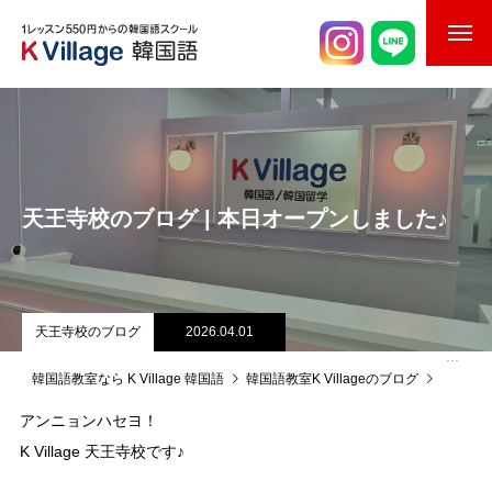
校舎案内
ご入校までの流れ
韓国語講師紹介
天王寺校のブログ | 本日オープンしました♪
スケジュール
K Village韓国留学
天王寺校のブログ
2026.04.01
韓国語お役立ちコラム
韓国語教室なら K Village 韓国語
韓国語教室K Villageのブログ
天王寺
アンニョンハセヨ！
K Village 天王寺校です♪