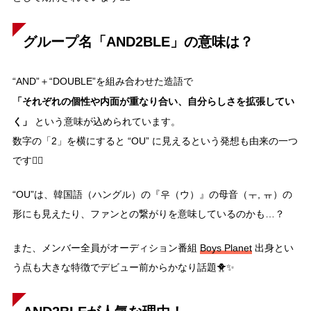
グループ名「AND2BLE」の意味は？
“AND”＋“DOUBLE”を組み合わせた造語で
「それぞれの個性や内面が重なり合い、自分らしさを拡張してい
く」
という意味が込められています。
数字の「2」を横にすると “OU” に見えるという発想も由来の一つ
です☝🏻
“OU”は、韓国語（ハングル）の『우（ウ）』の母音（ㅜ, ㅠ）の
形にも見えたり、ファンとの繋がりを意味しているのかも…？
また、メンバー全員がオーディション番組
Boys Planet
出身とい
う点も大きな特徴でデビュー前からかなり話題🐥✨