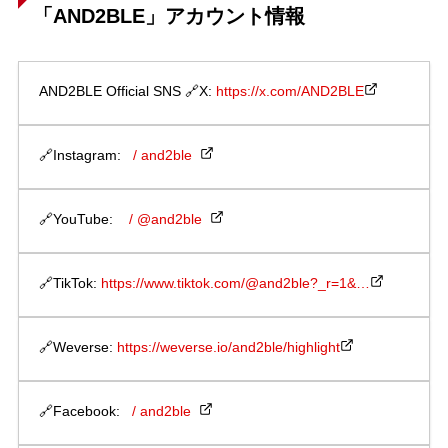
「AND2BLE」アカウント情報
AND2BLE Official SNS 🔗X:
https://x.com/AND2BLE
🔗Instagram:
/ and2ble
🔗YouTube:
/ @and2ble
🔗TikTok:
https://www.tiktok.com/@and2ble?_r=1&…
🔗Weverse:
https://weverse.io/and2ble/highlight
🔗Facebook:
/ and2ble