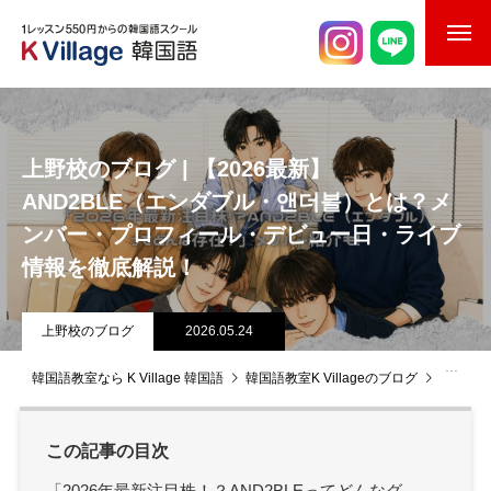
校舎案内
ご入校までの流れ
上野校のブログ | 【2026最新】
AND2BLE（エンダブル・앤더블）とは？メ
韓国語講師紹介
ンバー・プロフィール・デビュー日・ライブ
スケジュール
情報を徹底解説！
K Village韓国留学
上野校のブログ
2026.05.24
韓国語お役立ちコラム
韓国語教室なら K Village 韓国語
韓国語教室K Villageのブログ
上野校
この記事の目次