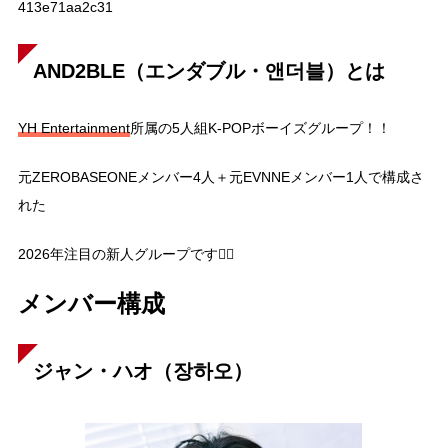
413e71aa2c31
AND2BLE（エンダブル・앤더블）とは
YH Entertainment
所属の5人組K-POPボーイズグループ！！
元
ZEROBASEONE
メンバー4人＋元
EVNNE
メンバー1人で構成さ
れた
2026年注目の新人グループです☝🏻
メンバー構成
ジャン・ハオ（장하오）