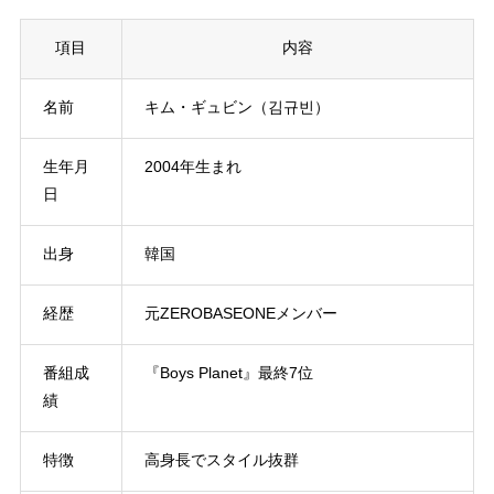
項目
内容
名前
キム・ギュビン（김규빈）
生年月
2004年生まれ
日
出身
韓国
経歴
元ZEROBASEONEメンバー
番組成
『Boys Planet』最終7位
績
特徴
高身長でスタイル抜群