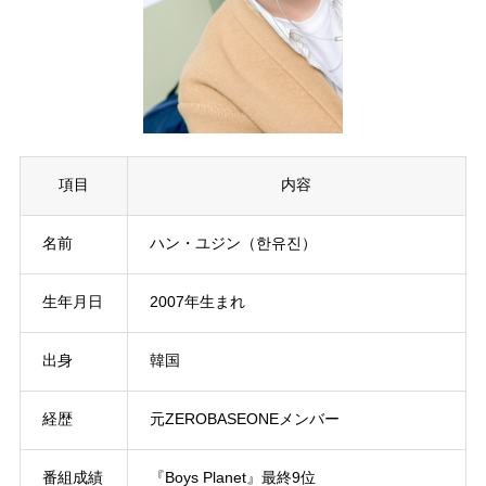
項目
内容
名前
ハン・ユジン（한유진）
生年月日
2007年生まれ
出身
韓国
経歴
元ZEROBASEONEメンバー
番組成績
『Boys Planet』最終9位